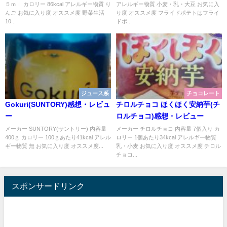
５ｍｌ カロリー 86kcal アレルギー物質 り
アレルギー物質 小麦・乳・大豆 お気に入
んご お気に入り度 オススメ度 野菜生活
り度 オススメ度 フライドポテトはフライ
10...
ドポ...
ジュース系
チョコレート
Gokuri(SUNTORY)感想・レビュ
チロルチョコ ほくほく安納芋(チ
ー
ロルチョコ)感想・レビュー
メーカー SUNTORY(サントリー) 内容量
メーカー チロルチョコ 内容量 7個入り カ
400ｇ カロリー 100ｇあたり41kcal アレル
ロリー 1個あたり34kcal アレルギー物質
ギー物質 無 お気に入り度 オススメ度...
乳・小麦 お気に入り度 オススメ度 チロル
チョコ...
スポンサードリンク