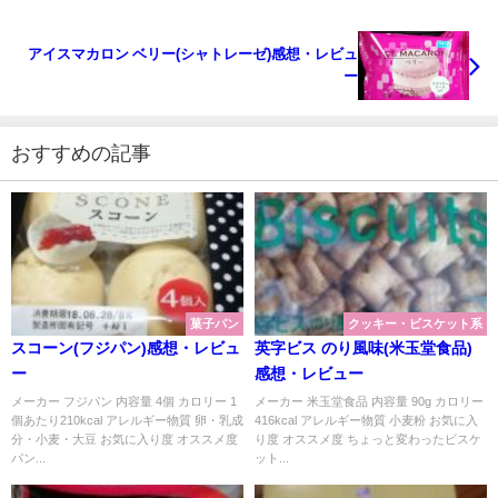
アイスマカロン ベリー(シャトレーゼ)感想・レビュ
ー
おすすめの記事
菓子パン
クッキー・ビスケット系
スコーン(フジパン)感想・レビュ
英字ビス のり風味(米玉堂食品)
ー
感想・レビュー
メーカー フジパン 内容量 4個 カロリー 1
メーカー 米玉堂食品 内容量 90g カロリー
個あたり210kcal アレルギー物質 卵・乳成
416kcal アレルギー物質 小麦粉 お気に入
分・小麦・大豆 お気に入り度 オススメ度
り度 オススメ度 ちょっと変わったビスケ
パン...
ット...