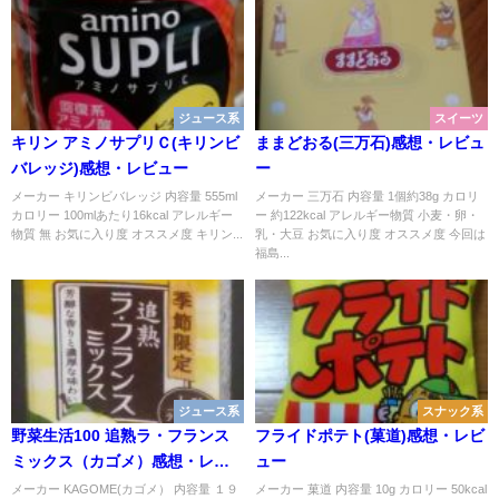
ジュース系
スイーツ
キリン アミノサプリＣ(キリンビ
ままどおる(三万石)感想・レビュ
バレッジ)感想・レビュー
ー
メーカー キリンビバレッジ 内容量 555ml
メーカー 三万石 内容量 1個約38g カロリ
カロリー 100mlあたり16kcal アレルギー
ー 約122kcal アレルギー物質 小麦・卵・
物質 無 お気に入り度 オススメ度 キリン...
乳・大豆 お気に入り度 オススメ度 今回は
福島...
ジュース系
スナック系
野菜生活100 追熟ラ・フランス
フライドポテト(菓道)感想・レビ
ミックス（カゴメ）感想・レビ
ュー
ュー
メーカー KAGOME(カゴメ） 内容量 １９
メーカー 菓道 内容量 10g カロリー 50kcal