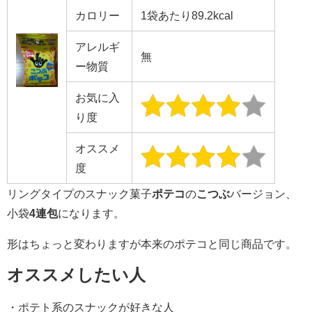
カロリー
1袋あたり89.2kcal
アレルギ
無
ー物質
お気に入
り度
オススメ
度
リングタイプのスナック菓子
ポテコ
の
こつぶ
バージョン、
小袋
4連包
になります。
形はちょっと変わりますが本来のポテコと同じ商品です。
オススメしたい人
・ポテト系のスナックが好きな人