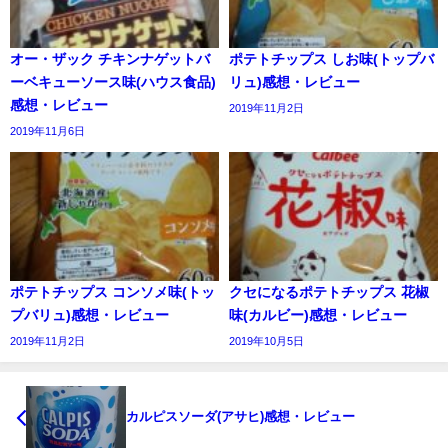
オー・ザック チキンナゲットバ
ポテトチップス しお味(トップバ
ーベキューソース味(ハウス食品)
リュ)感想・レビュー
感想・レビュー
2019年11月2日
2019年11月6日
ポテトチップス コンソメ味(トッ
クセになるポテトチップス 花椒
プバリュ)感想・レビュー
味(カルビー)感想・レビュー
2019年11月2日
2019年10月5日
カルピスソーダ(アサヒ)感想・レビュー