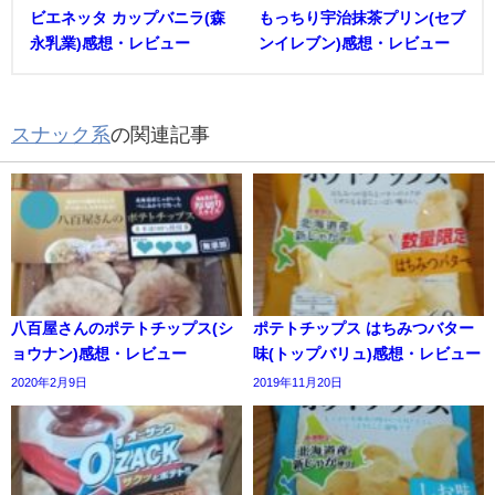
ビエネッタ カップバニラ(森
もっちり宇治抹茶プリン(セブ
永乳業)感想・レビュー
ンイレブン)感想・レビュー
スナック系
の関連記事
八百屋さんのポテトチップス(シ
ポテトチップス はちみつバター
ョウナン)感想・レビュー
味(トップバリュ)感想・レビュー
2020年2月9日
2019年11月20日