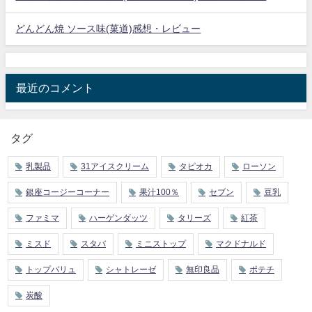
どんどん焼 ソース味(菓道)感想・レビュー
最近のコメント
タグ
乳製品
31アイスクリーム
タピオカ
ローソン
銀座コージーコーナー
果汁100％
セブン
豆乳
ファミマ
ハーゲンダッツ
タリーズ
紅茶
ミスド
スタバ
ミニストップ
マクドナルド
トップバリュ
シャトレーゼ
無印良品
ポテチ
炭酸