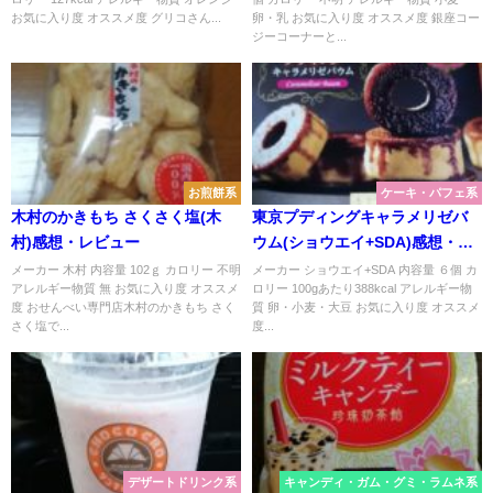
お気に入り度 オススメ度 グリコさん...
卵・乳 お気に入り度 オススメ度 銀座コー
ジーコーナーと...
お煎餅系
ケーキ・パフェ系
木村のかきもち さくさく塩(木
東京プディングキャラメリゼバ
村)感想・レビュー
ウム(ショウエイ+SDA)感想・レ
ビュー
メーカー 木村 内容量 102ｇ カロリー 不明
メーカー ショウエイ+SDA 内容量 ６個 カ
アレルギー物質 無 お気に入り度 オススメ
ロリー 100gあたり388kcal アレルギー物
度 おせんべい専門店木村のかきもち さく
質 卵・小麦・大豆 お気に入り度 オススメ
さく塩で...
度...
デザートドリンク系
キャンディ・ガム・グミ・ラムネ系