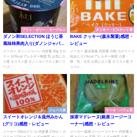
プリン・ゼリー・ヨーグルト
クッキー・ビスケット系
ダノン和SELECTION ほうじ茶
BAKE クッキー(森永製菓)感想・
風味柿果肉入り(ダノンジャパン)
レビュー
感想・レビュー
メーカー ダノンジャパン 内容量 90g カロ
メーカー 森永製菓 内容量 10粒 カロリー 1
リー 107kcal アレルギー物質 乳 お気に入
粒あたり17kcal アレルギー物質 小麦・
り度 オススメ度 ダノンヨーグルト新シリ
卵・乳・大豆 お気に入り度 オススメ度 チ
ーズ...
ョコレ...
ジュース系
ケーキ・パフェ系
スイートオレンジ＆温州みかん
抹茶マドレーヌ(銀座コージーコ
(グリコ)感想・レビュー
ーナー)感想・レビュー
メーカー Glico(グリコ) 内容量 270ｍｌ カ
メーカー 銀座コージーコーナー 内容量 1
ロリー 127kcal アレルギー物質 オレンジ
個 カロリー 不明 アレルギー物質 小麦・