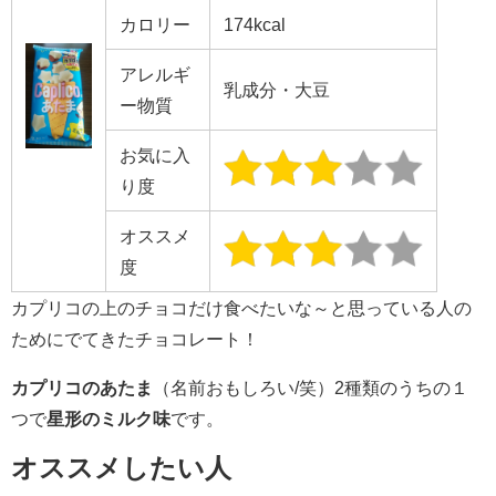
カロリー
174kcal
アレルギ
乳成分・大豆
ー物質
お気に入
り度
オススメ
度
カプリコの上のチョコだけ食べたいな～と思っている人の
ためにでてきたチョコレート！
カプリコのあたま
（名前おもしろい/笑）2種類のうちの１
つで
星形のミルク味
です。
オススメしたい人