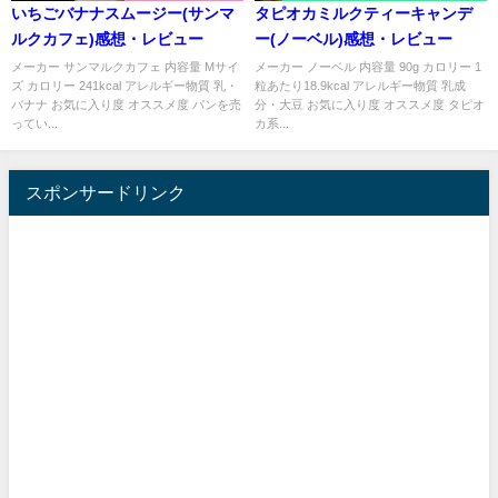
いちごバナナスムージー(サンマ
タピオカミルクティーキャンデ
ルクカフェ)感想・レビュー
ー(ノーベル)感想・レビュー
メーカー サンマルクカフェ 内容量 Mサイ
メーカー ノーベル 内容量 90g カロリー 1
ズ カロリー 241kcal アレルギー物質 乳・
粒あたり18.9kcal アレルギー物質 乳成
バナナ お気に入り度 オススメ度 パンを売
分・大豆 お気に入り度 オススメ度 タピオ
ってい...
カ系...
スポンサードリンク