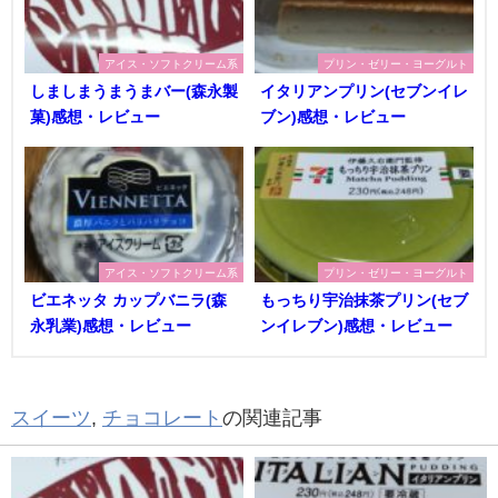
アイス・ソフトクリーム系
プリン・ゼリー・ヨーグルト
しましまうまうまバー(森永製
イタリアンプリン(セブンイレ
菓)感想・レビュー
ブン)感想・レビュー
アイス・ソフトクリーム系
プリン・ゼリー・ヨーグルト
ビエネッタ カップバニラ(森
もっちり宇治抹茶プリン(セブ
永乳業)感想・レビュー
ンイレブン)感想・レビュー
スイーツ
,
チョコレート
の関連記事