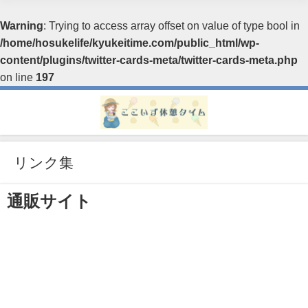
Warning
: Trying to access array offset on value of type bool in
/home/hosukelife/kyukeitime.com/public_html/wp-
content/plugins/twitter-cards-meta/twitter-cards-meta.php
on line
197
リンク集
通販サイト