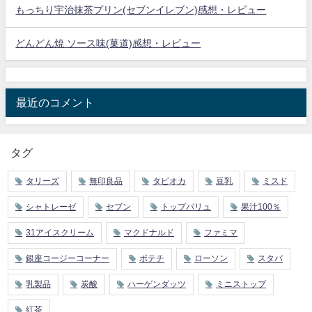
もっちり宇治抹茶プリン(セブンイレブン)感想・レビュー
どんどん焼 ソース味(菓道)感想・レビュー
最近のコメント
タグ
タリーズ
無印良品
タピオカ
豆乳
ミスド
シャトレーゼ
セブン
トップバリュ
果汁100％
31アイスクリーム
マクドナルド
ファミマ
銀座コージーコーナー
ポテチ
ローソン
スタバ
乳製品
炭酸
ハーゲンダッツ
ミニストップ
紅茶