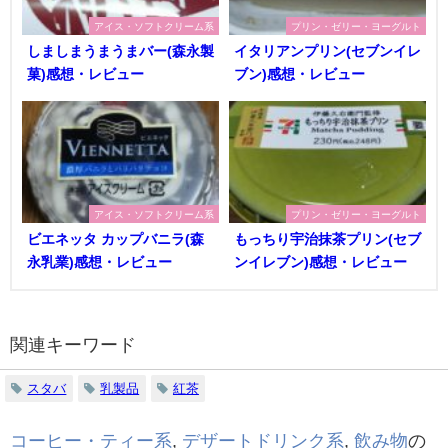
アイス・ソフトクリーム系
プリン・ゼリー・ヨーグルト
しましまうまうまバー(森永製
イタリアンプリン(セブンイレ
菓)感想・レビュー
ブン)感想・レビュー
アイス・ソフトクリーム系
プリン・ゼリー・ヨーグルト
ビエネッタ カップバニラ(森
もっちり宇治抹茶プリン(セブ
永乳業)感想・レビュー
ンイレブン)感想・レビュー
関連キーワード
スタバ
乳製品
紅茶
コーヒー・ティー系
,
デザートドリンク系
,
飲み物
の