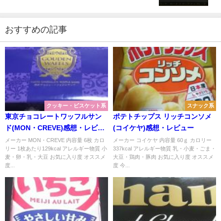
おすすめの記事
クッキー・ビスケット系
スナック系
東京チョコレートワッフルサン
ポテトチップス リッチコンソメ
ド(MON・CREVE)感想・レビュ
(コイケヤ)感想・レビュー
ー
メーカー MON・CREVE 内容量 6枚 カロ
メーカー コイケヤ 内容量 60ｇ カロリー
リー 1枚あたり129kcal アレルギー物質 小
337kcal アレルギー物質 乳・小麦・ごま・
麦・卵・乳・大豆 お気に入り度 オススメ
大豆・鶏肉・豚肉 お気に入り度 オススメ
度...
度 今...