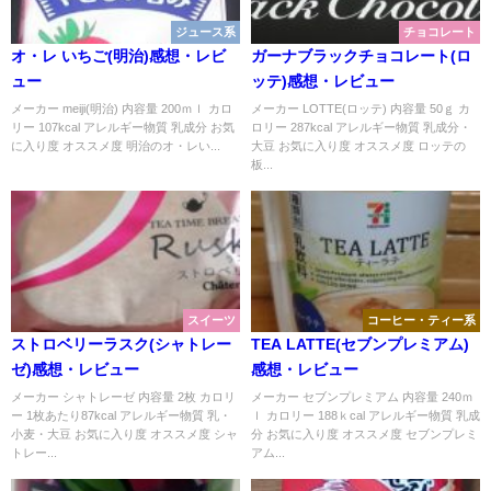
ジュース系
チョコレート
オ・レ いちご(明治)感想・レビ
ガーナブラックチョコレート(ロ
ュー
ッテ)感想・レビュー
メーカー meiji(明治) 内容量 200ｍｌ カロ
メーカー LOTTE(ロッテ) 内容量 50ｇ カ
リー 107kcal アレルギー物質 乳成分 お気
ロリー 287kcal アレルギー物質 乳成分・
に入り度 オススメ度 明治のオ・レい...
大豆 お気に入り度 オススメ度 ロッテの
板...
スイーツ
コーヒー・ティー系
ストロベリーラスク(シャトレー
TEA LATTE(セブンプレミアム)
ゼ)感想・レビュー
感想・レビュー
メーカー シャトレーゼ 内容量 2枚 カロリ
メーカー セブンプレミアム 内容量 240ｍ
ー 1枚あたり87kcal アレルギー物質 乳・
ｌ カロリー 188ｋcal アレルギー物質 乳成
小麦・大豆 お気に入り度 オススメ度 シャ
分 お気に入り度 オススメ度 セブンプレミ
トレー...
アム...