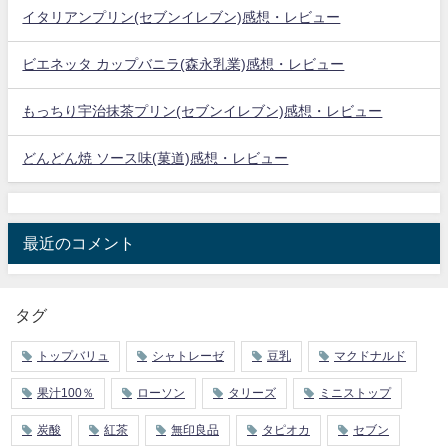
イタリアンプリン(セブンイレブン)感想・レビュー
ビエネッタ カップバニラ(森永乳業)感想・レビュー
もっちり宇治抹茶プリン(セブンイレブン)感想・レビュー
どんどん焼 ソース味(菓道)感想・レビュー
最近のコメント
タグ
トップバリュ
シャトレーゼ
豆乳
マクドナルド
果汁100％
ローソン
タリーズ
ミニストップ
炭酸
紅茶
無印良品
タピオカ
セブン