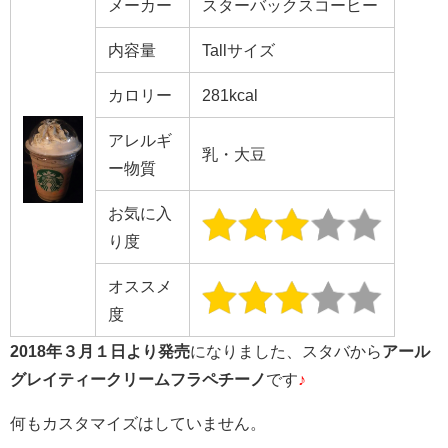
メーカー
スターバックスコーヒー
内容量
Tallサイズ
カロリー
281kcal
アレルギ
乳・大豆
ー物質
お気に入
り度
オススメ
度
2018年３月１日より発売
になりました、スタバから
アール
グレイティークリームフラペチーノ
です
♪
何もカスタマイズはしていません。