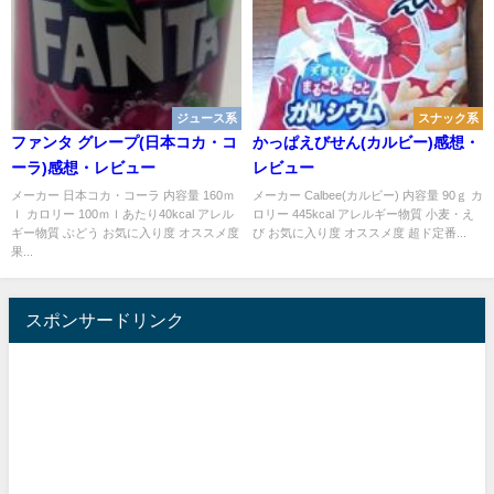
ジュース系
スナック系
ファンタ グレープ(日本コカ・コ
かっぱえびせん(カルビー)感想・
ーラ)感想・レビュー
レビュー
メーカー 日本コカ・コーラ 内容量 160ｍ
メーカー Calbee(カルビー) 内容量 90ｇ カ
ｌ カロリー 100ｍｌあたり40kcal アレル
ロリー 445kcal アレルギー物質 小麦・え
ギー物質 ぶどう お気に入り度 オススメ度
び お気に入り度 オススメ度 超ド定番...
果...
スポンサードリンク