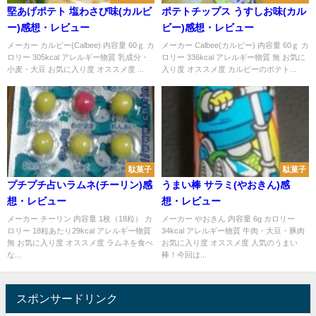
堅あげポテト 塩わさび味(カルビ
ポテトチップス うすしお味(カル
ー)感想・レビュー
ビー)感想・レビュー
メーカー カルビー(Calbee) 内容量 60ｇ カ
メーカー Calbee(カルビー) 内容量 60ｇ カ
ロリー 305kcal アレルギー物質 乳成分・
ロリー 336kcal アレルギー物質 無 お気に
小麦・大豆 お気に入り度 オススメ度 ...
入り度 オススメ度 カルビーのポテト...
駄菓子
駄菓子
プチプチ占いラムネ(チーリン)感
うまい棒 サラミ(やおきん)感
想・レビュー
想・レビュー
メーカー チーリン 内容量 1枚（18粒） カ
メーカー やおきん 内容量 6g カロリー
ロリー 18粒あたり29kcal アレルギー物質
34kcal アレルギー物質 牛肉・大豆・豚肉
無 お気に入り度 オススメ度 ラムネを食べ
お気に入り度 オススメ度 人気のうまい
な...
棒！今回は...
スポンサードリンク