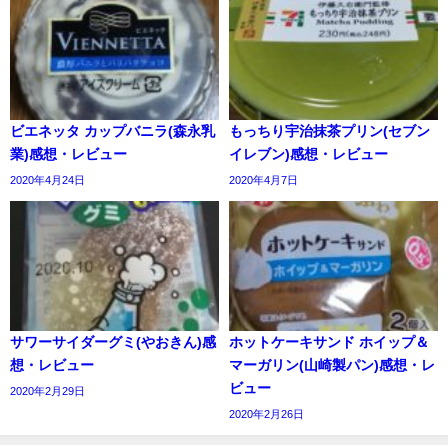
ビエネッタ カップバニラ(森永乳
もっちり宇治抹茶プリン(セブン
業)感想・レビュー
イレブン)感想・レビュー
2020年4月24日
2020年4月7日
サワーサイダーグミ(やおきん)感
ホットケーキサンド ホイップ＆
想・レビュー
マーガリン(山崎製パン)感想・レ
ビュー
2020年2月29日
2020年2月26日