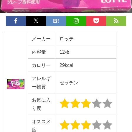
メーカー
ロッテ
内容量
12枚
カロリー
29kcal
アレルギ
ゼラチン
ー物質
お気に入
り度
オススメ
度