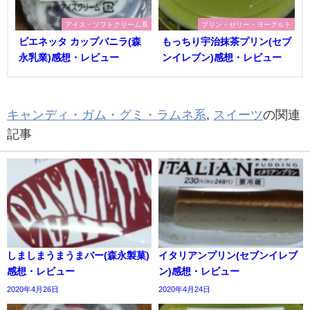
アイス・ソフトクリーム系
プリン・ゼリー・ヨーグルト
ビエネッタ カップバニラ(森
もっちり宇治抹茶プリン(セブ
永乳業)感想・レビュー
ンイレブン)感想・レビュー
キャンディ・ガム・グミ・ラムネ系
,
スイーツ
の関連
記事
しましまうまうまバー(森永製菓)
イタリアンプリン(セブンイレブ
感想・レビュー
ン)感想・レビュー
2020年4月26日
2020年4月24日