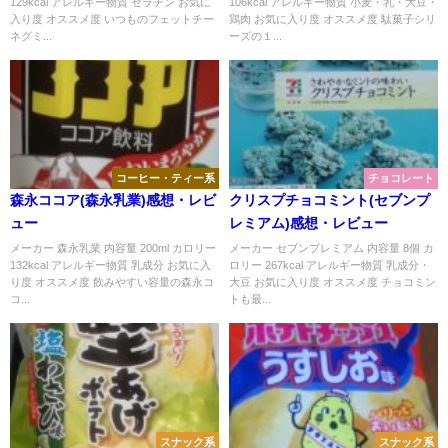
129kcal アレルギー物質 ゼラチン お気に
106kcal アレルギー物質 小麦・乳・大豆・
入り度 オススメ度 いつものフェットチー
鶏肉 お気に入り度 オススメ度 駄菓子シリ
ネグミ...
ーズの１...
コーヒー・ティー系
チョコレート
森永ココア(森永乳業)感想・レビ
クリスプチョコミント(セブンプ
ュー
レミアム)感想・レビュー
メーカー 森永乳業 内容量 200ml カロリー
メーカー セブンプレミアム 内容量 8個 カ
132kcal アレルギー物質 乳成分 お気に入
ロリー 267kcal アレルギー物質 乳成分・
り度 オススメ度 飲みやすい容量の森永コ
大豆 お気に入り度 オススメ度 チョコミン
コ...
トも最...
スナック系
スナック系