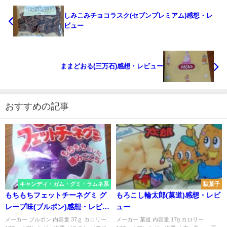
しみこみチョコラスク(セブンプレミアム)感想・レ
ビュー
ままどおる(三万石)感想・レビュー
おすすめの記事
キャンディ・ガム・グミ・ラムネ系
駄菓子
もちもちフェットチーネグミ グ
もろこし輪太郎(菓道)感想・レビ
レープ味(ブルボン)感想・レビュ
ュー
ー
メーカー ブルボン 内容量 37ｇ カロリー
メーカー 菓道 内容量 17g カロリー