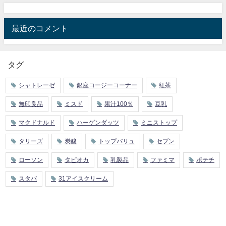
最近のコメント
タグ
シャトレーゼ
銀座コージーコーナー
紅茶
無印良品
ミスド
果汁100％
豆乳
マクドナルド
ハーゲンダッツ
ミニストップ
タリーズ
炭酸
トップバリュ
セブン
ローソン
タピオカ
乳製品
ファミマ
ポテチ
スタバ
31アイスクリーム