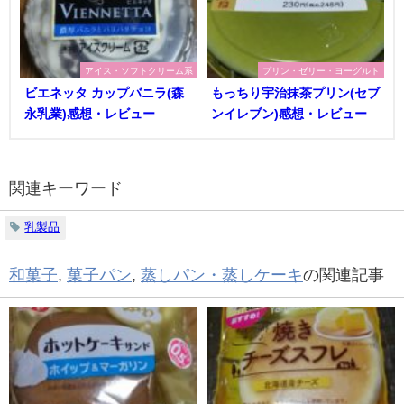
アイス・ソフトクリーム系
プリン・ゼリー・ヨーグルト
ビエネッタ カップバニラ(森
もっちり宇治抹茶プリン(セブ
永乳業)感想・レビュー
ンイレブン)感想・レビュー
関連キーワード
乳製品
和菓子
,
菓子パン
,
蒸しパン・蒸しケーキ
の関連記事