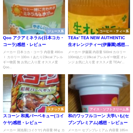
ジュース系
コーヒー・ティー系
Qoo アクアミネラル(日本コカ・
TEAs' TEA NEW AUTHENTIC
コーラ)感想・レビュー
生オレンジティー(伊藤園)感想・
レビュー
メーカー 日本コカ・コーラ 内容量 490ｍ
メーカー 伊藤園 内容量 500ml カロリー
ｌ カロリー 100ｍｌあたり23kcal アレル
100mlあたり18kcal アレルギー物質 オレ
ギー物質 無 お気に入り度 オススメ度
ンジ お気に入り度 オススメ度 TEAs'...
Qoo...
スナック系
アイス・ソフトクリーム系
スコーン 和風バーベキュー(コイ
和のワッフルコーン 大学いも(セ
ケヤ)感想・レビュー
ブンプレミアム)感想・レビュー
メーカー 湖池屋(コイケヤ) 内容量 88ｇ カ
メーカー セブンプレミアム 内容量 185ｍ