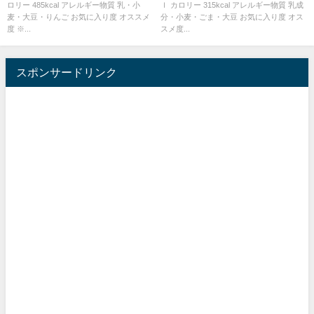
ロリー 485kcal アレルギー物質 乳・小
ｌ カロリー 315kcal アレルギー物質 乳成
麦・大豆・りんご お気に入り度 オススメ
分・小麦・ごま・大豆 お気に入り度 オス
度 ※...
スメ度...
スポンサードリンク