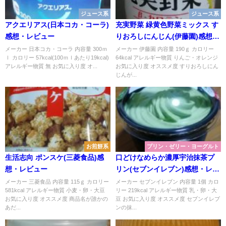
ジュース系
ジュース系
アクエリアス(日本コカ・コーラ)
充実野菜 緑黄色野菜ミックス す
感想・レビュー
りおろしにんじん(伊藤園)感想・
レビュー
メーカー 日本コカ・コーラ 内容量 300ｍ
メーカー 伊藤園 内容量 190ｇ カロリー
ｌ カロリー 57kcal(100ｍｌあたり19kcal)
64kcal アレルギー物質 りんご・オレンジ
アレルギー物質 無 お気に入り度 オ...
お気に入り度 オススメ度 すりおろしにん
じんが...
お煎餅系
プリン・ゼリー・ヨーグルト
生活志向 ポンスケ(三菱食品)感
口どけなめらか濃厚宇治抹茶プ
想・レビュー
リン(セブンイレブン)感想・レビ
ュー
メーカー 三菱食品 内容量 115ｇ カロリー
メーカー セブンイレブン 内容量 1個 カロ
581kcal アレルギー物質 小麦・卵・大豆
リー 219kcal アレルギー物質 乳・卵・大
お気に入り度 オススメ度 商品名が誰かの
豆 お気に入り度 オススメ度 セブンイレブ
あだ...
ンの抹...