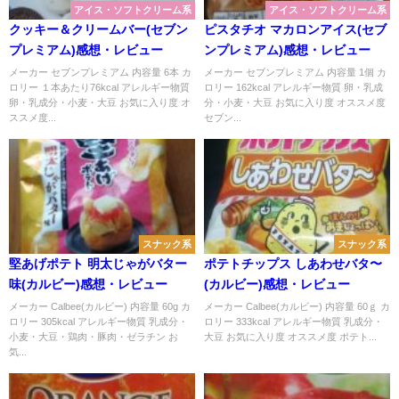
アイス・ソフトクリーム系
アイス・ソフトクリーム系
クッキー＆クリームバー(セブン
ピスタチオ マカロンアイス(セブ
プレミアム)感想・レビュー
ンプレミアム)感想・レビュー
メーカー セブンプレミアム 内容量 6本 カ
メーカー セブンプレミアム 内容量 1個 カ
ロリー １本あたり76kcal アレルギー物質
ロリー 162kcal アレルギー物質 卵・乳成
卵・乳成分・小麦・大豆 お気に入り度 オ
分・小麦・大豆 お気に入り度 オススメ度
ススメ度...
セブン...
スナック系
スナック系
堅あげポテト 明太じゃがバター
ポテトチップス しあわせバタ〜
味(カルビー)感想・レビュー
(カルビー)感想・レビュー
メーカー Calbee(カルビー) 内容量 60g カ
メーカー Calbee(カルビー) 内容量 60ｇ カ
ロリー 305kcal アレルギー物質 乳成分・
ロリー 333kcal アレルギー物質 乳成分・
小麦・大豆・鶏肉・豚肉・ゼラチン お
大豆 お気に入り度 オススメ度 ポテト...
気...