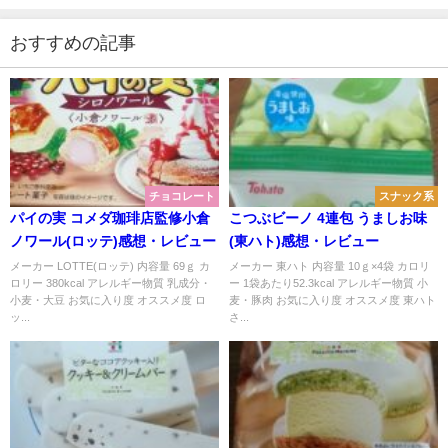
おすすめの記事
チョコレート
スナック系
パイの実 コメダ珈琲店監修小倉
こつぶビーノ 4連包 うましお味
ノワール(ロッテ)感想・レビュー
(東ハト)感想・レビュー
メーカー LOTTE(ロッテ) 内容量 69ｇ カ
メーカー 東ハト 内容量 10ｇ×4袋 カロリ
ロリー 380kcal アレルギー物質 乳成分・
ー 1袋あたり52.3kcal アレルギー物質 小
小麦・大豆 お気に入り度 オススメ度 ロ
麦・豚肉 お気に入り度 オススメ度 東ハト
ッ...
さ...