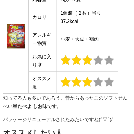
1個装（２枚）当り
カロリー
37.2kcal
アレルギ
小麦・大豆・鶏肉
ー物質
お気に入
り度
オススメ
度
知ってる人も多いであろう、昔からあったこのソフトせん
べい
星たべよ しお味
です。
パッケージリニューアルされたみたいですね(^▽^)/
オススメしたい人