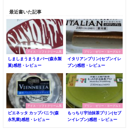
最近書いた記事
アイス・ソフトクリーム系
プリン・ゼリー・ヨーグルト
しましまうまうまバー(森永製
イタリアンプリン(セブンイレ
菓)感想・レビュー
ブン)感想・レビュー
アイス・ソフトクリーム系
プリン・ゼリー・ヨーグルト
ビエネッタ カップバニラ(森
もっちり宇治抹茶プリン(セブ
永乳業)感想・レビュー
ンイレブン)感想・レビュー