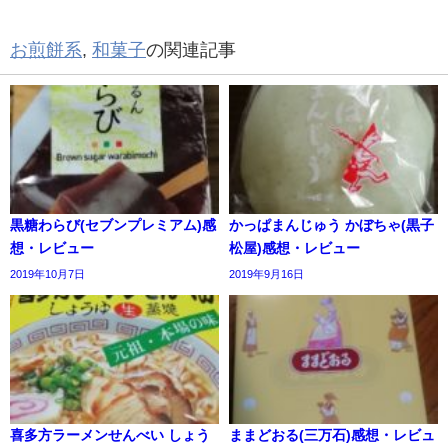
お煎餅系
,
和菓子
の関連記事
黒糖わらび(セブンプレミアム)感
かっぱまんじゅう かぼちゃ(黒子
想・レビュー
松屋)感想・レビュー
2019年10月7日
2019年9月16日
喜多方ラーメンせんべい しょう
ままどおる(三万石)感想・レビュ