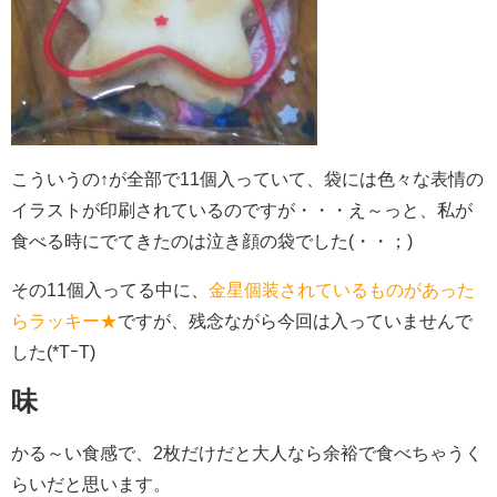
こういうの↑が全部で11個入っていて、袋には色々な表情の
イラストが印刷されているのですが・・・え～っと、私が
食べる時にでてきたのは泣き顔の袋でした(・・；)
その11個入ってる中に、
金星個装されているものがあった
らラッキー★
ですが、残念ながら今回は入っていませんで
した(*TｰT)
味
かる～い食感で、2枚だけだと大人なら余裕で食べちゃうく
らいだと思います。