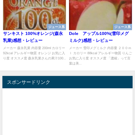
ジュース系
ジュース系
サンキスト 100%オレンジ(森永
Dole®アップル100%(雪印メグ
乳業)感想・レビュー
ミルク)感想・レビュー
メーカー 森永乳業 内容量 200ml カロリー
メーカー 雪印メグミルク 内容量 ２００ｍ
92kcal アレルギー物質 オレンジ お気に入
ｌ カロリー 88kcal アレルギー物質 りんご
り度 オススメ度 森永乳業さんの果汁100...
お気に入り度 オススメ度 「濃縮」って言
葉は美...
スポンサードリンク