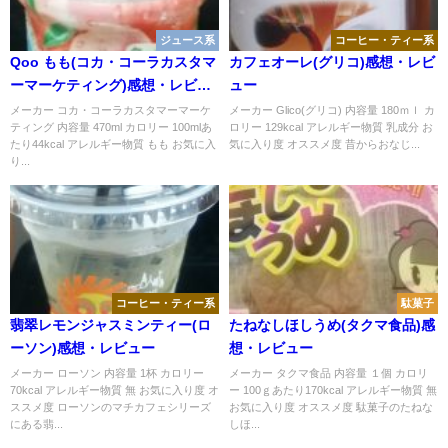
ジュース系
コーヒー・ティー系
Qoo もも(コカ・コーラカスタマ
カフェオーレ(グリコ)感想・レビ
ーマーケティング)感想・レビュ
ュー
ー
メーカー コカ・コーラカスタマーマーケ
メーカー Glico(グリコ) 内容量 180ｍｌ カ
ティング 内容量 470ml カロリー 100mlあ
ロリー 129kcal アレルギー物質 乳成分 お
たり44kcal アレルギー物質 もも お気に入
気に入り度 オススメ度 昔からおなじ...
り...
コーヒー・ティー系
駄菓子
翡翠レモンジャスミンティー(ロ
たねなしほしうめ(タクマ食品)感
ーソン)感想・レビュー
想・レビュー
メーカー ローソン 内容量 1杯 カロリー
メーカー タクマ食品 内容量 １個 カロリ
70kcal アレルギー物質 無 お気に入り度 オ
ー 100ｇあたり170kcal アレルギー物質 無
ススメ度 ローソンのマチカフェシリーズ
お気に入り度 オススメ度 駄菓子のたねな
にある翡...
しほ...