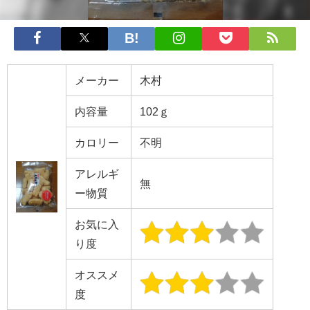
メーカー
木村
内容量
102ｇ
カロリー
不明
アレルギ
無
ー物質
お気に入
り度
オススメ
度