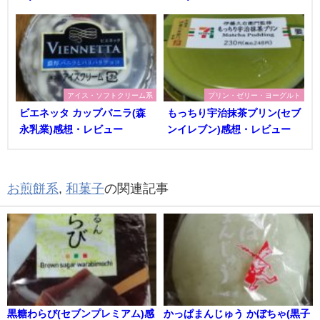
アイス・ソフトクリーム系
プリン・ゼリー・ヨーグルト
ビエネッタ カップバニラ(森
もっちり宇治抹茶プリン(セブ
永乳業)感想・レビュー
ンイレブン)感想・レビュー
お煎餅系
,
和菓子
の関連記事
黒糖わらび(セブンプレミアム)感
かっぱまんじゅう かぼちゃ(黒子