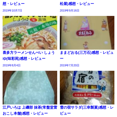
想・レビュー
松屋)感想・レビュー
2019年10月7日
2019年9月16日
喜多方ラーメンせんべい しょう
ままどおる(三万石)感想・レビュ
ゆ(味彩苑)感想・レビュー
ー
2019年8月4日
2019年7月20日
江戸いろは 上磯部 抹茶(常盤堂雷
雪の宿サラダ(三幸製菓)感想・レ
おこし本舗)感想・レビュー
ビュー