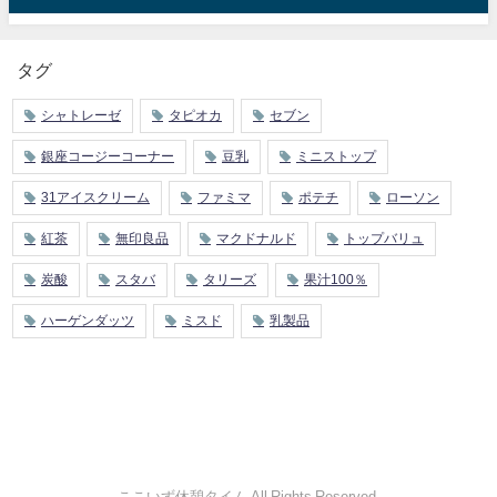
タグ
シャトレーゼ
タピオカ
セブン
銀座コージーコーナー
豆乳
ミニストップ
31アイスクリーム
ファミマ
ポテチ
ローソン
紅茶
無印良品
マクドナルド
トップバリュ
炭酸
スタバ
タリーズ
果汁100％
ハーゲンダッツ
ミスド
乳製品
ここいず休憩タイム All Rights Reserved.