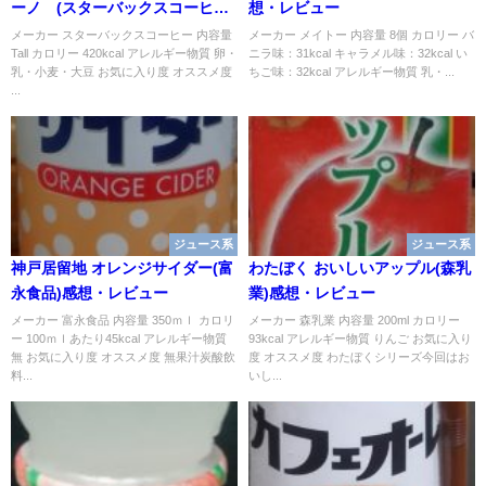
ーノ®(スターバックスコーヒー)
想・レビュー
感想・レビュー
メーカー スターバックスコーヒー 内容量
メーカー メイトー 内容量 8個 カロリー バ
Tall カロリー 420kcal アレルギー物質 卵・
ニラ味：31kcal キャラメル味：32kcal い
乳・小麦・大豆 お気に入り度 オススメ度
ちご味：32kcal アレルギー物質 乳・...
...
ジュース系
ジュース系
神戸居留地 オレンジサイダー(富
わたぼく おいしいアップル(森乳
永食品)感想・レビュー
業)感想・レビュー
メーカー 富永食品 内容量 350ｍｌ カロリ
メーカー 森乳業 内容量 200ml カロリー
ー 100ｍｌあたり45kcal アレルギー物質
93kcal アレルギー物質 りんご お気に入り
無 お気に入り度 オススメ度 無果汁炭酸飲
度 オススメ度 わたぼくシリーズ今回はお
料...
いし...