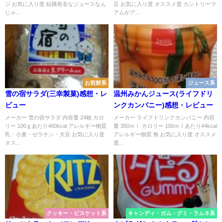
ジ お気に入り度 結構有名なジュースなん
豆 お気に入り度 オススメ度 カントリーマ
じゃ...
アムがア...
お煎餅系
ジュース系
雪の宿サラダ(三幸製菓)感想・レ
温州みかんジュース(ライフドリ
ビュー
ンクカンパニー)感想・レビュー
メーカー 雪の宿サラダ 内容量 24枚 カロ
メーカー ライフドリンクカンパニー 内容
リー 100ｇあたり460kcal アレルギー物質
量 350ｍｌ カロリー 100ｍｌあたり44kcal
乳・小麦・ゼラチン・大豆 お気に入り度
アレルギー物質 無 お気に入り度 オススメ
オス...
度...
クッキー・ビスケット系
キャンディ・ガム・グミ・ラムネ系