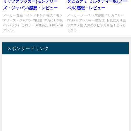
リッツクラッカー(モンデリー
タピるグミ ミルクティー味(ノー
ズ・ジャパン)感想・レビュー
ベル)感想・レビュー
メーカー 原産：インドネシア 輸入：モン
メーカー ノーベル 内容量 70g カロリー
デリーズ・ジャパン 内容量 128ｇ(１３枚
223kcal アレルギー物質 無 お気に入り度
×３パック） カロリー ６枚あたり101kcal
オススメ度 人気のタピオカ商品！とうと
アレル...
うグミ...
スポンサードリンク