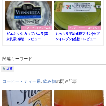
アイス・ソフトクリーム系
プリン・ゼリー・ヨーグルト
ビエネッタ カップバニラ(森
もっちり宇治抹茶プリン(セブ
永乳業)感想・レビュー
ンイレブン)感想・レビュー
関連キーワード
紅茶
コーヒー・ティー系
,
飲み物
の関連記事