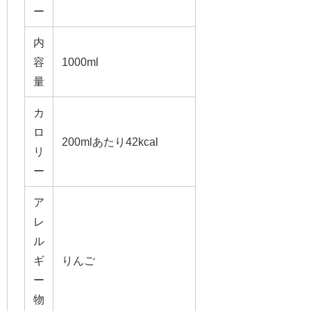
ー
内
容
1000ml
量
カ
ロ
200mlあたり42kcal
リ
ー
ア
レ
ル
ギ
りんご
ー
物