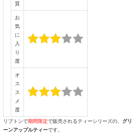
質
お
気
に
入
り
度
オ
ス
ス
メ
度
リプトンで
期間限定
で販売されるティーシリーズの、
グリ
ーンアップルティー
です。