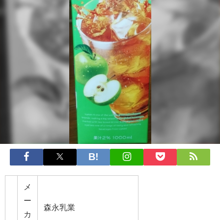
メ
ー
森永乳業
カ