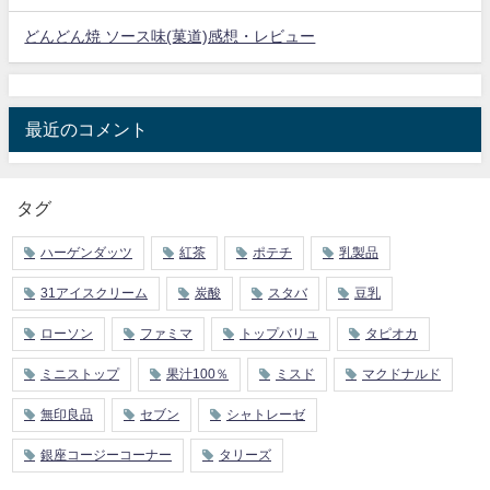
どんどん焼 ソース味(菓道)感想・レビュー
最近のコメント
タグ
ハーゲンダッツ
紅茶
ポテチ
乳製品
31アイスクリーム
炭酸
スタバ
豆乳
ローソン
ファミマ
トップバリュ
タピオカ
ミニストップ
果汁100％
ミスド
マクドナルド
無印良品
セブン
シャトレーゼ
銀座コージーコーナー
タリーズ