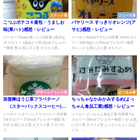
スナック系
ジュース系
こつぶポテコ４連包・うましお
バヤリース すっきりオレンジ(ア
味(東ハト)感想・レビュー
サヒ)感想・レビュー
メーカー Tohato(東ハト) 内容量 1袋16ｇ
メーカー Asahi(アサヒ) 内容量 245ml カロ
×4 カロリー 1袋あたり89.2kcal アレルギ
リー 100mlあたり42kcal アレルギー物質
ー物質 無 お気に入り度 オススメ度...
オレンジ お気に入り度 オススメ...
デザートドリンク系
おつまみ系
加賀棒ほうじ茶フラペチーノ
ちっちゃなかみかみするめ(よっ
®（スターバックスコーヒー)感
ちゃん食品工業)感想・レビュー
想・レビュー
メーカー スターバックスコーヒー 内容量
メーカー よっちゃん食品工業 内容量 9ｇ
Tall カロリー 372kcal アレルギー物質 乳・
カロリー 29kcal アレルギー物質 いか お気
大豆 お気に入り度 オススメ度 スタバの
に入り度 オススメ度 よっちゃんといえば
フ...
イカ、...