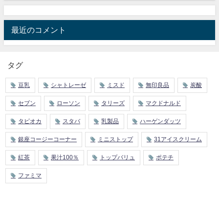
最近のコメント
タグ
豆乳
シャトレーゼ
ミスド
無印良品
炭酸
セブン
ローソン
タリーズ
マクドナルド
タピオカ
スタバ
乳製品
ハーゲンダッツ
銀座コージーコーナー
ミニストップ
31アイスクリーム
紅茶
果汁100％
トップバリュ
ポテチ
ファミマ