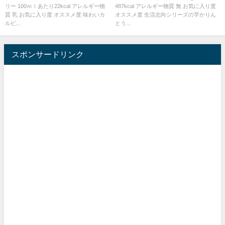
リー 100ｍｌあたり22kcal アレルギー物
487kcal アレルギー物質 無 お気に入り度
質 乳 お気に入り度 オススメ度 味わいカ
オススメ度 生活志向シリーズの芋かりん
ルピ...
とう...
スポンサードリンク