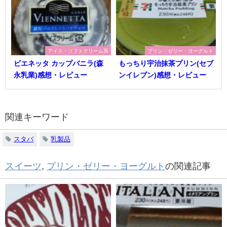
アイス・ソフトクリーム系
プリン・ゼリー・ヨーグルト
ビエネッタ カップバニラ(森
もっちり宇治抹茶プリン(セブ
永乳業)感想・レビュー
ンイレブン)感想・レビュー
関連キーワード
スタバ
乳製品
スイーツ
,
プリン・ゼリー・ヨーグルト
の関連記事