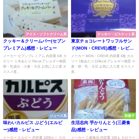
アイス・ソフトクリーム系
クッキー・ビスケット系
クッキー＆クリームバー(セブン
東京チョコレートワッフルサン
プレミアム)感想・レビュー
ド(MON・CREVE)感想・レビュ
ー
メーカー セブンプレミアム 内容量 6本 カ
メーカー MON・CREVE 内容量 6枚 カロ
ロリー １本あたり76kcal アレルギー物質
リー 1枚あたり129kcal アレルギー物質 小
卵・乳成分・小麦・大豆 お気に入り度 オ
麦・卵・乳・大豆 お気に入り度 オススメ
ススメ度...
度...
ジュース系
和菓子
味わいカルピス ぶどう(エルビ
生活志向 芋かりんとう(三菱食
ー)感想・レビュー
品)感想・レビュー
メーカー エルビー 内容量 1000ｍｌ カロ
メーカー 三菱食品 内容量 100ｇ カロリー