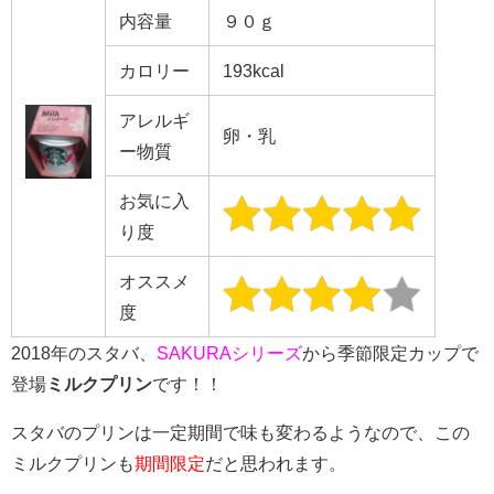
内容量
９０ｇ
カロリー
193kcal
アレルギ
卵・乳
ー物質
お気に入
り度
オススメ
度
2018年のスタバ、
SAKURAシリーズ
から季節限定カップで
登場
ミルクプリン
です！！
スタバのプリンは一定期間で味も変わるようなので、この
ミルクプリンも
期間限定
だと思われます。