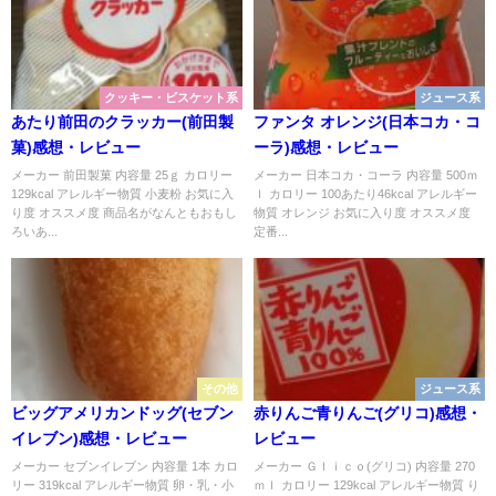
クッキー・ビスケット系
ジュース系
あたり前田のクラッカー(前田製
ファンタ オレンジ(日本コカ・コ
菓)感想・レビュー
ーラ)感想・レビュー
メーカー 前田製菓 内容量 25ｇ カロリー
メーカー 日本コカ・コーラ 内容量 500ｍ
129kcal アレルギー物質 小麦粉 お気に入
ｌ カロリー 100あたり46kcal アレルギー
り度 オススメ度 商品名がなんともおもし
物質 オレンジ お気に入り度 オススメ度
ろいあ...
定番...
その他
ジュース系
ビッグアメリカンドッグ(セブン
赤りんご青りんご(グリコ)感想・
イレブン)感想・レビュー
レビュー
メーカー セブンイレブン 内容量 1本 カロ
メーカー Ｇｌｉｃｏ(グリコ) 内容量 270
リー 319kcal アレルギー物質 卵・乳・小
ｍｌ カロリー 129kcal アレルギー物質 り