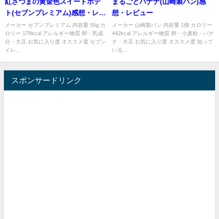
紅さつまの黄金色スイートポテ
まるごとバナナ(山崎製パン)感
ト(セブンプレミアム)感想・レビ
想・レビュー
ュー
メーカー セブンプレミアム 内容量 55g カ
メーカー 山崎製パン 内容量 1個 カロリー
ロリー 178kcal アレルギー物質 卵・乳成
442kcal アレルギー物質 卵・小麦粉・バナ
分・大豆 お気に入り度 オススメ度 セブン
ナ・大豆 お気に入り度 オススメ度 知って
イレ...
いる...
スポンサードリンク