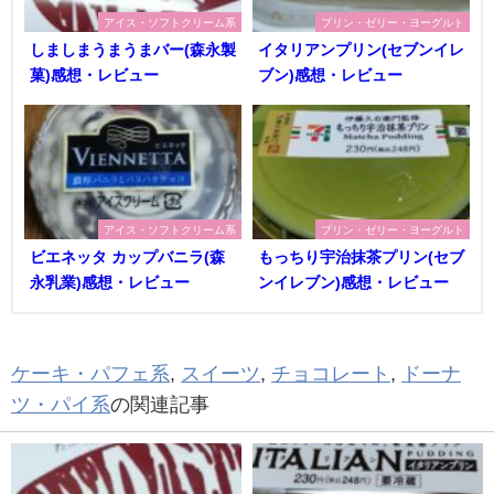
アイス・ソフトクリーム系
プリン・ゼリー・ヨーグルト
しましまうまうまバー(森永製
イタリアンプリン(セブンイレ
菓)感想・レビュー
ブン)感想・レビュー
アイス・ソフトクリーム系
プリン・ゼリー・ヨーグルト
ビエネッタ カップバニラ(森
もっちり宇治抹茶プリン(セブ
永乳業)感想・レビュー
ンイレブン)感想・レビュー
ケーキ・パフェ系
,
スイーツ
,
チョコレート
,
ドーナ
ツ・パイ系
の関連記事