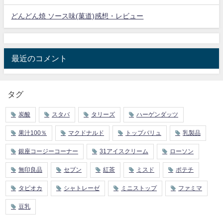
どんどん焼 ソース味(菓道)感想・レビュー
最近のコメント
タグ
炭酸
スタバ
タリーズ
ハーゲンダッツ
果汁100％
マクドナルド
トップバリュ
乳製品
銀座コージーコーナー
31アイスクリーム
ローソン
無印良品
セブン
紅茶
ミスド
ポテチ
タピオカ
シャトレーゼ
ミニストップ
ファミマ
豆乳