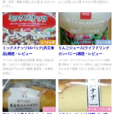
麦・大豆・鶏肉 お気に入り度 お セブンイ
んご お気に入り度 オススメ度 以前('ω'...
レブン...
おつまみ系
ジュース系
ミックスナッツ10パック(共立食
りんごジュース(ライフドリンク
品)感想・レビュー
カンパニー)感想・レビュー
メーカー 共立食品 内容量 250g（25g×10
メーカー ライフドリンクカンパニー 内容
袋） カロリー 1個包装２５ｇあたり
量 350ｍｌ カロリー 100ｍｌあたり44kcal
146kcal アレルギー物質 落花生・小麦粉
アレルギー物質 りんご お気に入り度 オス
お気に...
ス...
スイーツ
ケーキ・パフェ系