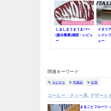
アイス・ソフトクリーム系
プリン
しましまうまうまバー
イタリア
(森永製菓)感想・レビュ
ンイレブ
ー
ュー
関連キーワード
タピオカ
乳製品
紅茶
コーヒー・ティー系
,
デザート
まるごとフルーツ -