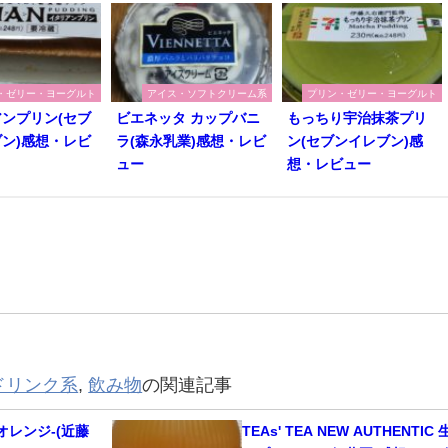
・ゼリー・ヨーグルト
アイス・ソフトクリーム系
プリン・ゼリー・ヨーグルト
ンプリン(セブ
ビエネッタ カップバニ
もっちり宇治抹茶プリ
ン)感想・レビ
ラ(森永乳業)感想・レビ
ン(セブンイレブン)感
ュー
想・レビュー
ドリンク系
,
飲み物
の関連記事
オレンジ-(近藤
TEAs' TEA NEW AUTHENTIC