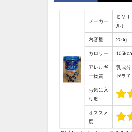
ＥＭＩ
メーカー
ル）
内容量
200g
カロリー
105kca
アレルギ
乳成分
ー物質
ゼラチ
お気に入
り度
オススメ
度