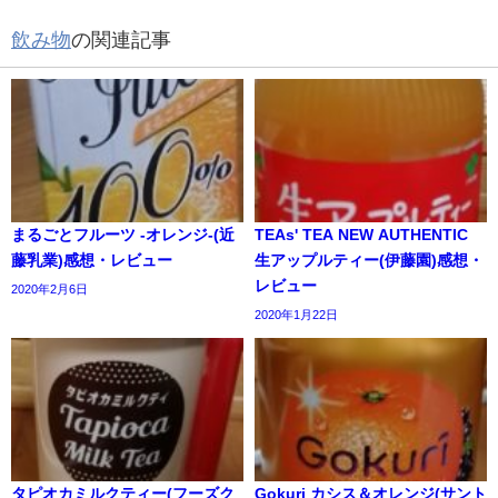
飲み物
の関連記事
まるごとフルーツ -オレンジ-(近
TEAs' TEA NEW AUTHENTIC
藤乳業)感想・レビュー
生アップルティー(伊藤園)感想・
レビュー
2020年2月6日
2020年1月22日
タピオカミルクティー(フーズク
Gokuri カシス＆オレンジ(サント