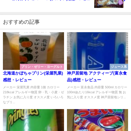
おすすめの記事
プリン・ゼリー・ヨーグルト
ジュース系
北海道かぼちゃプリン(栄屋乳業)
神戸居留地 アクティーブ(富永食
感想・レビュー
品)感想・レビュー
メーカー 栄屋乳業 内容量 1個 カロリー
メーカー 富永食品 内容量 500ml カロリー
218kcal アレルギー物質 卵・乳・小麦・ゼ
100mlあたり16kcal アレルギー物質 無 お
ラチン お気に入り度 オススメ度 いろいろ
気に入り度 オススメ度 神戸居留地シリ...
なプリ...