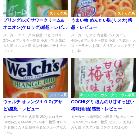
スナック系
スナック系
プリングルズ サワークリーム&
うまい輪 めんたい味(リスカ)感
オニオン(ケロッグ)感想・レビュ
想・レビュー
ー
メーカー ケロッグ 内容量 53ｇ カロリー
メーカー リスカ 内容量 75ｇ カロリー
275kcal アレルギー物質 小麦・乳 お気に
440kcal アレルギー物質 小麦・乳成分・大
入り度 オススメ度 元は外国のポテトチッ
豆・ゼラチン お気に入り度 オススメ度 う
プス！...
まい棒...
ジュース系
キャンディ・ガム・グミ・ラムネ系
ウェルチ オレンジ１００(アサ
GOCHIグミ ほんのり甘ずっぱい
ヒ)感想・レビュー
梅味(明治)感想・レビュー
メーカー アサヒ 内容量 280g カロリー
メーカー meiji(明治) 内容量 47g カロリー
100gあたり44kcal アレルギー物質 オレン
159kcal アレルギー物質 ゼラチン お気に
ジ お気に入り度 結構有名なジュースなん
入り度 オススメ度 ゴチグミのほんの...
じゃ...