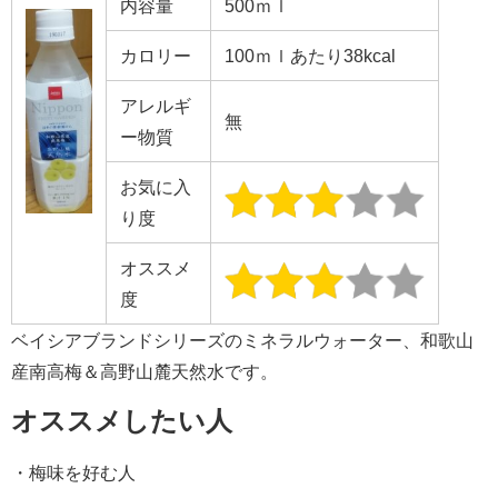
内容量
500ｍｌ
カロリー
100ｍｌあたり38kcal
アレルギ
無
ー物質
お気に入
り度
オススメ
度
ベイシアブランドシリーズのミネラルウォーター、和歌山
産南高梅＆高野山麓天然水です。
オススメしたい人
・梅味を好む人