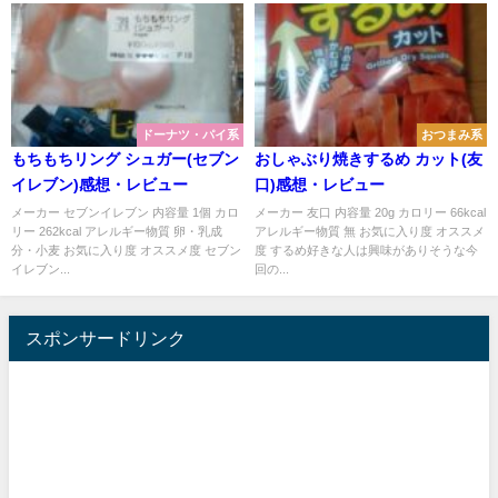
ドーナツ・パイ系
おつまみ系
もちもちリング シュガー(セブン
おしゃぶり焼きするめ カット(友
イレブン)感想・レビュー
口)感想・レビュー
メーカー セブンイレブン 内容量 1個 カロ
メーカー 友口 内容量 20g カロリー 66kcal
リー 262kcal アレルギー物質 卵・乳成
アレルギー物質 無 お気に入り度 オススメ
分・小麦 お気に入り度 オススメ度 セブン
度 するめ好きな人は興味がありそうな今
イレブン...
回の...
スポンサードリンク