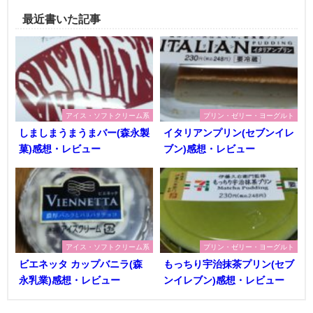
最近書いた記事
アイス・ソフトクリーム系
プリン・ゼリー・ヨーグルト
しましまうまうまバー(森永製
イタリアンプリン(セブンイレ
菓)感想・レビュー
ブン)感想・レビュー
アイス・ソフトクリーム系
プリン・ゼリー・ヨーグルト
ビエネッタ カップバニラ(森
もっちり宇治抹茶プリン(セブ
永乳業)感想・レビュー
ンイレブン)感想・レビュー