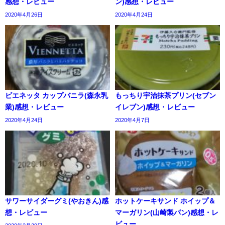
感想・レビュー
ン)感想・レビュー
2020年4月26日
2020年4月24日
ビエネッタ カップバニラ(森永乳
もっちり宇治抹茶プリン(セブン
業)感想・レビュー
イレブン)感想・レビュー
2020年4月24日
2020年4月7日
サワーサイダーグミ(やおきん)感
ホットケーキサンド ホイップ＆
想・レビュー
マーガリン(山崎製パン)感想・レ
ビュー