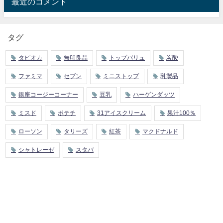
最近のコメント
タグ
タピオカ
無印良品
トップバリュ
炭酸
ファミマ
セブン
ミニストップ
乳製品
銀座コージーコーナー
豆乳
ハーゲンダッツ
ミスド
ポテチ
31アイスクリーム
果汁100％
ローソン
タリーズ
紅茶
マクドナルド
シャトレーゼ
スタバ