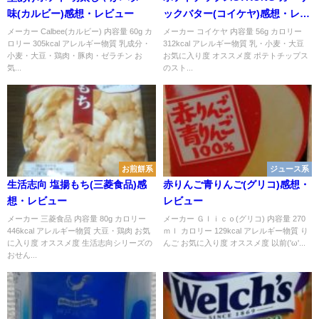
味(カルビー)感想・レビュー
ックバター(コイケヤ)感想・レビ
ュー
メーカー Calbee(カルビー) 内容量 60g カ
メーカー コイケヤ 内容量 56g カロリー
ロリー 305kcal アレルギー物質 乳成分・
312kcal アレルギー物質 乳・小麦・大豆
小麦・大豆・鶏肉・豚肉・ゼラチン お
お気に入り度 オススメ度 ポテトチップス
気...
のスト...
お煎餅系
ジュース系
生活志向 塩揚もち(三菱食品)感
赤りんご青りんご(グリコ)感想・
想・レビュー
レビュー
メーカー 三菱食品 内容量 80g カロリー
メーカー Ｇｌｉｃｏ(グリコ) 内容量 270
446kcal アレルギー物質 大豆・鶏肉 お気
ｍｌ カロリー 129kcal アレルギー物質 り
に入り度 オススメ度 生活志向シリーズの
んご お気に入り度 オススメ度 以前('ω'...
おせん...