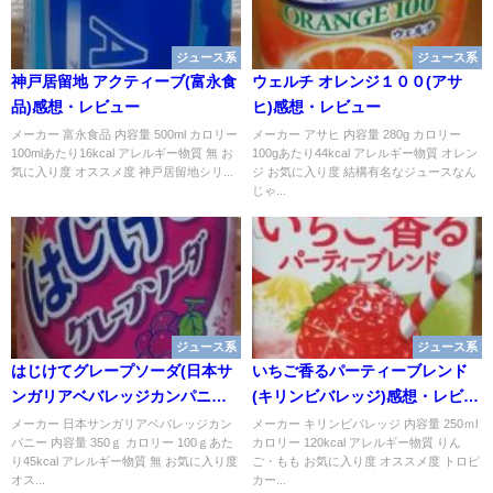
ジュース系
ジュース系
神戸居留地 アクティーブ(富永食
ウェルチ オレンジ１００(アサ
品)感想・レビュー
ヒ)感想・レビュー
メーカー 富永食品 内容量 500ml カロリー
メーカー アサヒ 内容量 280g カロリー
100mlあたり16kcal アレルギー物質 無 お
100gあたり44kcal アレルギー物質 オレン
気に入り度 オススメ度 神戸居留地シリ...
ジ お気に入り度 結構有名なジュースなん
じゃ...
ジュース系
ジュース系
はじけてグレープソーダ(日本サ
いちご香るパーティーブレンド
ンガリアベバレッジカンパニー)
(キリンビバレッジ)感想・レビュ
感想・レビュー
ー
メーカー 日本サンガリアベバレッジカン
メーカー キリンビバレッジ 内容量 250ｍl
パニー 内容量 350ｇ カロリー 100ｇあた
カロリー 120kcal アレルギー物質 りん
り45kcal アレルギー物質 無 お気に入り度
ご・もも お気に入り度 オススメ度 トロピ
オス...
カー...