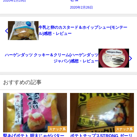
2020年2月29日
2020年2月26日
牛乳と卵のカスタード＆ホイップシュー(モンテー
ル)感想・レビュー
ハーゲンダッツ クッキー＆クリーム(ハーゲンダッツ
ジャパン)感想・レビュー
おすすめの記事
スナック系
スナック系
堅あげポテト 明太じゃがバター
ポテトチップスSTRONG ガーリ