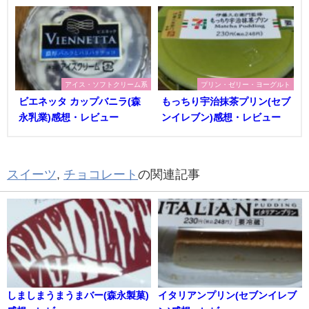
アイス・ソフトクリーム系
プリン・ゼリー・ヨーグルト
ビエネッタ カップバニラ(森
もっちり宇治抹茶プリン(セブ
永乳業)感想・レビュー
ンイレブン)感想・レビュー
スイーツ
,
チョコレート
の関連記事
しましまうまうまバー(森永製菓)
イタリアンプリン(セブンイレブ