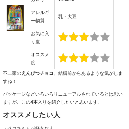
アレルギ
乳・大豆
ー物質
お気に入
り度
オススメ
度
不二家の
えんぴつチョコ
、結構前からあるような気がしま
すね！
パッケージなどいろいろリニューアルされているとは思い
ますが、この
4本
入りを紹介したいと思います。
オススメしたい人
・ペコちゃんが好きな人