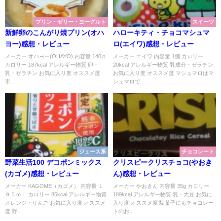
プリン・ゼリー・ヨーグルト
スイーツ
新鮮卵のこんがり焼プリン(オハ
ハローキティ・チョコマシュマ
ヨー)感想・レビュー
ロ(エイワ)感想・レビュー
メーカー オハヨー(OHAYO) 内容量 140ｇ
メーカー エイワ 内容量 1個 カロリー
カロリー 187kcal アレルギー物質 卵・
20kcal アレルギー物質 乳成分・ゼラチン
乳・ゼラチン お気に入り度 オススメ度
お気に入り度 オススメ度 マシュマロはマ
市...
シュマロで...
ジュース系
チョコレート
野菜生活100 デコポンミックス
クリスピークリスチョコ(やおき
(カゴメ)感想・レビュー
ん)感想・レビュー
メーカー KAGOME（カゴメ） 内容量 １
メーカー やおきん 内容量 35g カロリー
９５ｍｌ カロリー 85kcal アレルギー物質
189kcal アレルギー物質 乳・大豆 お気に
オレンジ・りんご お気に入り度 オススメ
入り度 オススメ度 駄菓子にもチョコレー
度 野...
トのお...