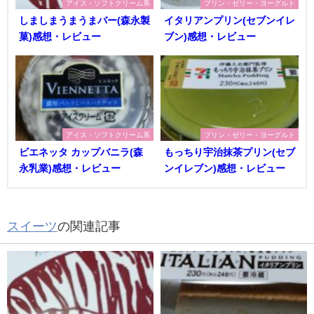
アイス・ソフトクリーム系
プリン・ゼリー・ヨーグルト
しましまうまうまバー(森永製
イタリアンプリン(セブンイレ
菓)感想・レビュー
ブン)感想・レビュー
アイス・ソフトクリーム系
プリン・ゼリー・ヨーグルト
ビエネッタ カップバニラ(森
もっちり宇治抹茶プリン(セブ
永乳業)感想・レビュー
ンイレブン)感想・レビュー
スイーツ
の関連記事