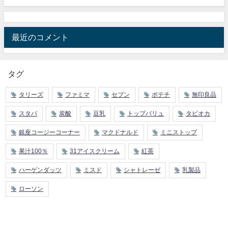
最近のコメント
タグ
タリーズ
ファミマ
セブン
ポテチ
無印良品
スタバ
炭酸
豆乳
トップバリュ
タピオカ
銀座コージーコーナー
マクドナルド
ミニストップ
果汁100％
31アイスクリーム
紅茶
ハーゲンダッツ
ミスド
シャトレーゼ
乳製品
ローソン