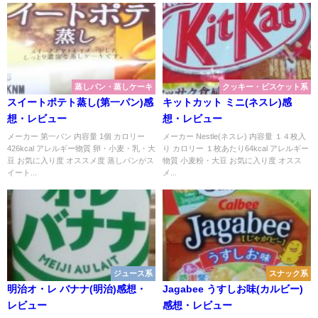
蒸しパン・蒸しケーキ
クッキー・ビスケット系
スイートポテト蒸し(第一パン)感
キットカット ミニ(ネスレ)感
想・レビュー
想・レビュー
メーカー 第一パン 内容量 1個 カロリー
メーカー Nestle(ネスレ) 内容量 １４枚入
426kcal アレルギー物質 卵・小麦・乳・大
り カロリー １枚あたり64kcal アレルギー
豆 お気に入り度 オススメ度 蒸しパンがス
物質 小麦粉・大豆 お気に入り度 オスス
イート...
メ...
ジュース系
スナック系
明治オ・レ バナナ(明治)感想・
Jagabee うすしお味(カルビー)
レビュー
感想・レビュー