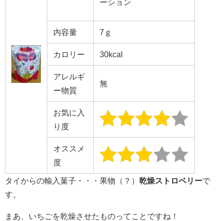
ーション
内容量
7ｇ
カロリー
30kcal
アレルギ
無
ー物質
お気に入
り度
オススメ
度
タイからの輸入菓子・・・果物（？）
乾燥ストロベリー
で
す。
まあ、いちごを乾燥させたものってことですね！