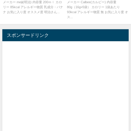
メーカー meiji(明治) 内容量 200ｍｌ カロ
メーカー Calbee(カルビー) 内容量
リー 85kcal アレルギー物質 乳成分・バナ
80g（16g×5袋） カロリー 1袋あたり
ナ お気に入り度 オススメ度 明治さん...
93kcal アレルギー物質 無 お気に入り度 オ
ス...
スポンサードリンク