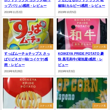
ポテトチップス コンソメ味(ト
クセになるポテトチップス 花
ップバリュ)感想・レビュー
椒味(カルビー)感想・レビュー
2019年11月2日
2019年10月5日
スナック系
スナック系
すっぱムーチョチップス さっ
KOIKEYA PRIDE POTATO 豪
ぱりビネガー味(コイケヤ)感
快 黒毛和牛(湖池屋)感想・レ
想・レビュー
ビュー
2019年9月28日
2019年9月3日
スナック系
スナック系