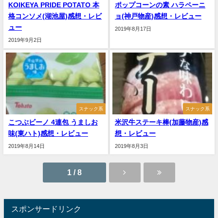
KOIKEYA PRIDE POTATO 本
ポップコーンの素 ハラペーニ
格コンソメ(湖池屋)感想・レビ
ョ(神戸物産)感想・レビュー
ュー
2019年8月17日
2019年9月2日
スナック系
スナック系
こつぶビーノ 4連包 うましお
米沢牛ステーキ棒(加藤物産)感
味(東ハト)感想・レビュー
想・レビュー
2019年8月14日
2019年8月3日
1 / 8
スポンサードリンク