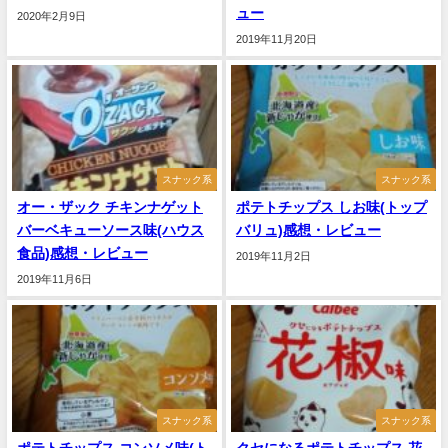
ュー
2020年2月9日
2019年11月20日
スナック系
スナック系
オー・ザック チキンナゲット
ポテトチップス しお味(トップ
バーベキューソース味(ハウス
バリュ)感想・レビュー
食品)感想・レビュー
2019年11月2日
2019年11月6日
スナック系
スナック系