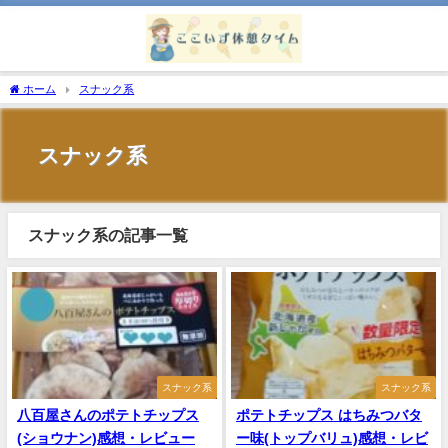
ホーム
スナック系
スナック系
スナック系の記事一覧
スナック系
スナック系
八百屋さんのポテトチップス
ポテトチップス はちみつバタ
(ショウナン)感想・レビュー
ー味(トップバリュ)感想・レビ