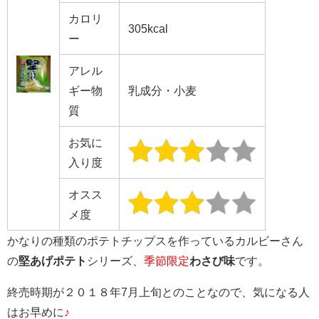
カロリ
305kcal
ー
アレル
ギー物
乳成分・小麦
質
お気に
入り度
オスス
メ度
かなりの種類のポテトチップスを作っているカルビーさん
の
堅あげポテト
シリーズ、
季節限定
わさび味
です。
終売時期が２０１８年7月上旬とのことなので、気になる人
はお早めに
♪