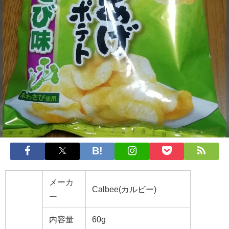
メーカ
Calbee(カルビー)
ー
内容量
60g