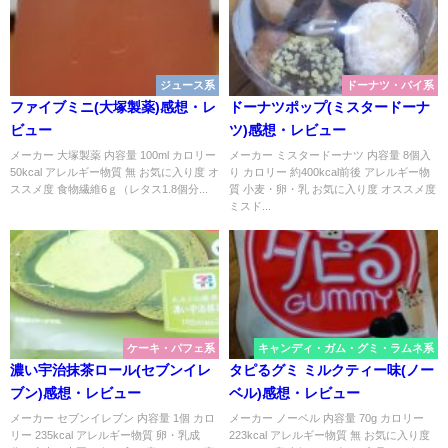
ジュース系
ドーナツ・パイ系
ファイブミニ(大塚製薬)感想・レ
ドーナツポップ(ミスタードーナ
ビュー
ツ)感想・レビュー
メーカー 大塚製薬 内容量 100ml カロリー
メーカー ミスタードーナツ 内容量 8個入
50kcal アレルギー物質 無 お気に入り度 オ
り カロリー 約400kcal前後 アレルギー物
ススメ度 食物繊維6ｇ（レタス1.8個分...
質 小麦・卵・乳 お気に入り度 オススメ度
ミスド...
ケーキ・パフェ系
キャンディ・ガム・グミ・ラムネ系
濃い宇治抹茶ロール(セブンイレ
タピるグミ ミルクティー味(ノー
ブン)感想・レビュー
ベル)感想・レビュー
メーカー セブンイレブン 内容量 1個 カロ
メーカー ノーベル 内容量 70g カロリー
リー 235kcal アレルギー物質 卵・乳成
223kcal アレルギー物質 無 お気に入り度