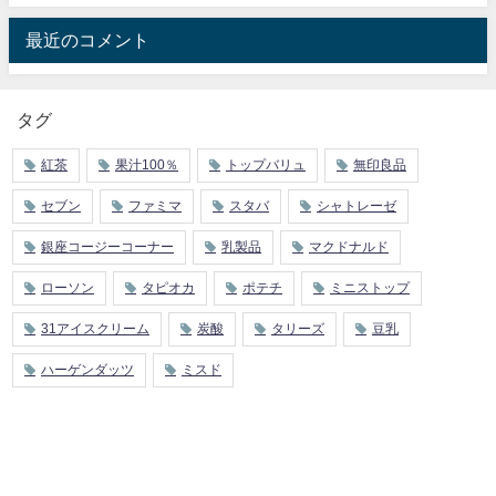
最近のコメント
タグ
紅茶
果汁100％
トップバリュ
無印良品
セブン
ファミマ
スタバ
シャトレーゼ
銀座コージーコーナー
乳製品
マクドナルド
ローソン
タピオカ
ポテチ
ミニストップ
31アイスクリーム
炭酸
タリーズ
豆乳
ハーゲンダッツ
ミスド