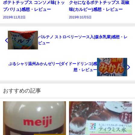
ポテトチップス コンソメ味(トッ
クセになるポテトチップス 花椒
プバリュ)感想・レビュー
味(カルビー)感想・レビュー
2019年11月2日
2019年10月5日
パルテノ ストロベリーソース入(森永乳業)感想・レ
ビュー
ぷるシャリ温州みかんゼリー(ダイドードリンコ)感
想・レビュー
おすすめの記事