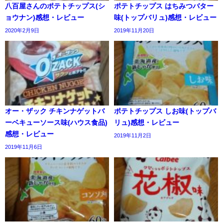
八百屋さんのポテトチップス(シ
ポテトチップス はちみつバター
ョウナン)感想・レビュー
味(トップバリュ)感想・レビュー
2020年2月9日
2019年11月20日
オー・ザック チキンナゲットバ
ポテトチップス しお味(トップバ
ーベキューソース味(ハウス食品)
リュ)感想・レビュー
感想・レビュー
2019年11月2日
2019年11月6日