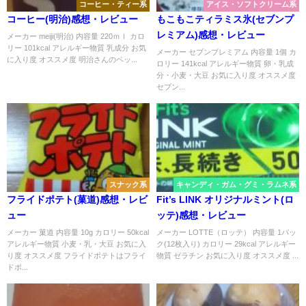
コーヒー・ティー系
アイス・ソフトクリーム系
コーヒー(明治)感想・レビュー
もこもこティラミス氷(セブンプ
レミアム)感想・レビュー
メーカー meiji(明治) 内容量 220ｍｌ カロ
リー 101kcal アレルギー物質 乳成分 お気
メーカー セブンプレミアム 内容量 1個 カ
に入り度 オススメ度 明治さんのペッ...
ロリー 141kcal アレルギー物質 卵・乳成
分・小麦・大豆 お気に入り度 オススメ度
セブン...
スナック系
キャンディ・ガム・グミ・ラムネ系
フライドポテト(菓道)感想・レビ
Fit’s LINK オリジナルミント(ロ
ュー
ッテ)感想・レビュー
メーカー 菓道 内容量 10g カロリー 50kcal
メーカー LOTTE（ロッテ） 内容量 1パッ
アレルギー物質 小麦・乳・大豆 お気に入
ク(12枚入り) カロリー 29kcal アレルギー
り度 オススメ度 フライドポテトはフライ
物質 ゼラチン お気に入り度 オススメ度 ...
ドポ...