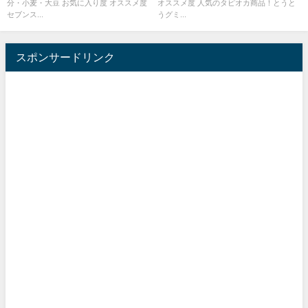
分・小麦・大豆 お気に入り度 オススメ度
オススメ度 人気のタピオカ商品！とうと
セブンス...
うグミ...
スポンサードリンク