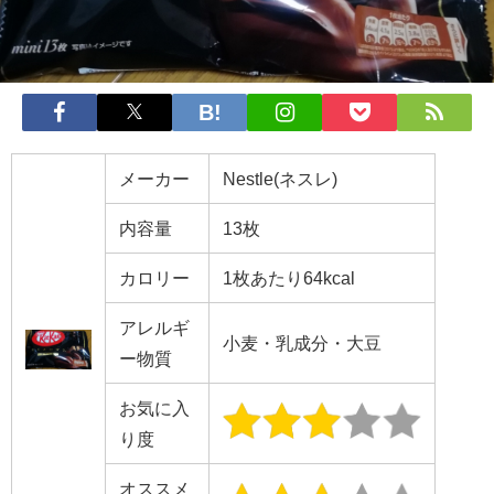
メーカー
Nestle(ネスレ)
内容量
13枚
カロリー
1枚あたり64kcal
アレルギ
小麦・乳成分・大豆
ー物質
お気に入
り度
オススメ