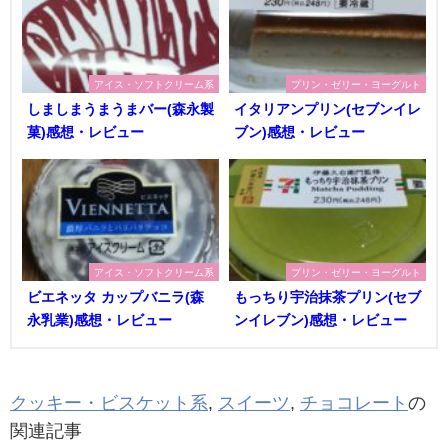
アイス・ソフトクリーム系
プリン・ゼリー・ヨーグルト
しましまうまうまバー(森永製
イタリアンプリン(セブンイレ
菓)感想・レビュー
ブン)感想・レビュー
アイス・ソフトクリーム系
プリン・ゼリー・ヨーグルト
ビエネッタ カップバニラ(森
もっちり宇治抹茶プリン(セブ
永乳業)感想・レビュー
ンイレブン)感想・レビュー
クッキー・ビスケット系
,
スイーツ
,
チョコレート
の
関連記事