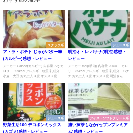
スナック系
ジュース系
ア・ラ・ポテト じゃがバター味
明治オ・レ バナナ(明治)感想・
(カルビー)感想・レビュー
レビュー
メーカー Calbee(カルビー) 内容量 72g カ
メーカー meiji(明治) 内容量 200ｍｌ カロ
ロリー 399kcal アレルギー物質 乳成分・
リー 85kcal アレルギー物質 乳成分・バナ
小麦・大豆 お気に入り度 オススメ度 ...
ナ お気に入り度 オススメ度 明治さん...
ジュース系
アイス・ソフトクリーム系
野菜生活100 デコポンミックス
濃い抹茶もなか(セブンプレミア
(カゴメ)感想・レビュー
ム)感想・レビュー