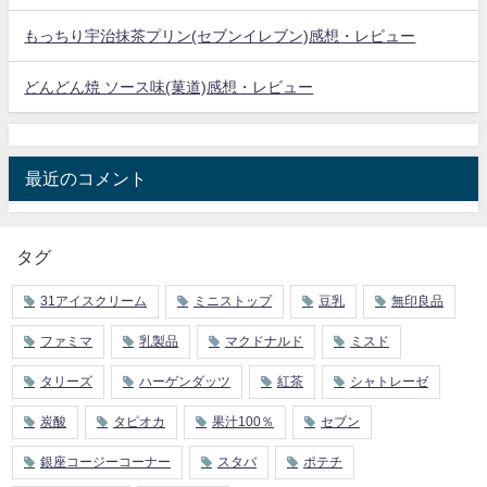
もっちり宇治抹茶プリン(セブンイレブン)感想・レビュー
どんどん焼 ソース味(菓道)感想・レビュー
最近のコメント
タグ
31アイスクリーム
ミニストップ
豆乳
無印良品
ファミマ
乳製品
マクドナルド
ミスド
タリーズ
ハーゲンダッツ
紅茶
シャトレーゼ
炭酸
タピオカ
果汁100％
セブン
銀座コージーコーナー
スタバ
ポテチ