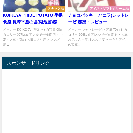
スナック系
アイス・ソフトクリーム系
KOIKEYA PRIDE POTATO 手揚
チョコバッキー バニラ(シャトレ
食感 長崎平釜の塩(湖池屋)感
ーゼ)感想・レビュー
想・レビュー
メーカー KOIKEYA（湖池屋) 内容量 60g
メーカー シャトレーゼ 内容量 70ｍｌ カ
カロリー 307kcal アレルギー物質 乳・小
ロリー 164kcal アレルギー物質 乳・大豆
麦・大豆・鶏肉 お気に入り度 オススメ
お気に入り度 オススメ度 ケーキとアイス
度...
の宝庫...
スポンサードリンク