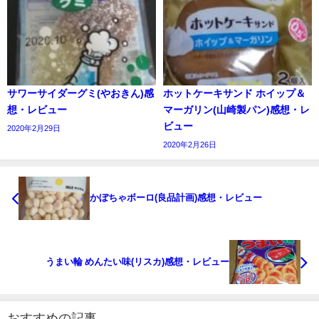
サワーサイダーグミ(やおきん)感
ホットケーキサンド ホイップ＆
想・レビュー
マーガリン(山崎製パン)感想・レ
ビュー
2020年2月29日
2020年2月26日
かぼちゃボーロ(良品計画)感想・レビュー
うまい輪 めんたい味(リスカ)感想・レビュー
おすすめの記事