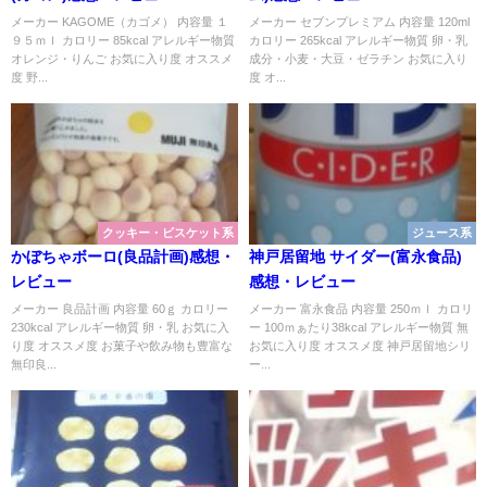
メーカー KAGOME（カゴメ） 内容量 １
メーカー セブンプレミアム 内容量 120ml
９５ｍｌ カロリー 85kcal アレルギー物質
カロリー 265kcal アレルギー物質 卵・乳
オレンジ・りんご お気に入り度 オススメ
成分・小麦・大豆・ゼラチン お気に入り
度 野...
度 オ...
クッキー・ビスケット系
ジュース系
かぼちゃボーロ(良品計画)感想・
神戸居留地 サイダー(富永食品)
レビュー
感想・レビュー
メーカー 良品計画 内容量 60ｇ カロリー
メーカー 富永食品 内容量 250ｍｌ カロリ
230kcal アレルギー物質 卵・乳 お気に入
ー 100ｍぁたり38kcal アレルギー物質 無
り度 オススメ度 お菓子や飲み物も豊富な
お気に入り度 オススメ度 神戸居留地シリ
無印良...
ー...