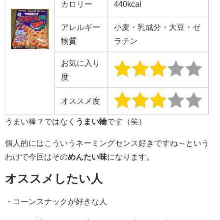
カロリー
440kcal
アレルギー
小麦・乳成分・大豆・ゼ
物質
ラチン
お気に入り
度
オススメ度
うまい棒？ではなく
うまい輪
です（笑）
個人的にはこういうネーミングセンス好きですね～という
わけで今回はその
めんたい味
になります。
オススメしたい人
・コーンスナックが好きな人