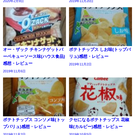
2020年2月9日
2019年11月20日
オー・ザック チキンナゲットバ
ポテトチップス しお味(トップバ
ーベキューソース味(ハウス食品)
リュ)感想・レビュー
感想・レビュー
2019年11月2日
2019年11月6日
ポテトチップス コンソメ味(トッ
クセになるポテトチップス 花椒
プバリュ)感想・レビュー
味(カルビー)感想・レビュー
2019年11月2日
2019年10月5日