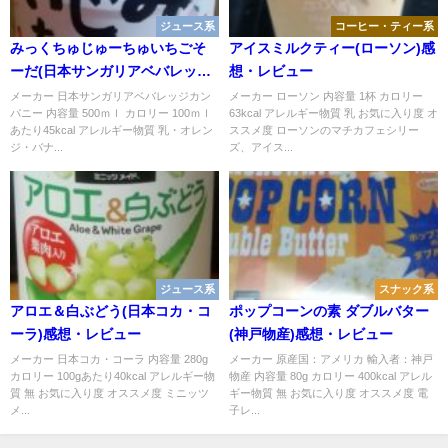
ジュース系
コーヒー・ティー系
みっくちゅじゅーちゅいちごそ
アイスミルクティー(ローソン)感
ーだ(日本サンガリアベバレッジ
想・レビュー
カンパニー)感想・レビュー
メーカー 日本サンガリアベバレッジカン
メーカー ローソン 内容量 1杯 カロリー
パニー 内容量 500ｍｌ カロリー 100ｍｌ
63kcal アレルギー物質 乳 お気に入り度 オ
あたり45kcal アレルギー物質 乳・オレン
ススメ度 ローソンのマチカフェシリー
ジ・バナ...
ズ、アイス...
ジュース系
スナック系
アロエ＆白ぶどう(日本コカ・コ
ポップコーンの素 ダブルバター
ーラ)感想・レビュー
(神戸物産)感想・レビュー
メーカー 日本コカ・コーラ 内容量 280g
メーカー 原産国：アメリカ 輸入者：神戸
カロリー 100gあたり40kcal アレルギー物
物産 内容量 80g カロリー 400kcal アレル
質 無 お気に入り度 オススメ度 ミニッツ
ギー物質 無 お気に入り度 オススメ度 電
メ...
子レ...