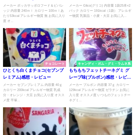
メーカー ポッカサッポロフード＆ビバレ
メーカー Glico(グリコ) 内容量 1袋25本×2
ッジ 内容量 240ｍｌ カロリー 100ｍｌあ
パック カロリー 191kcal（1袋） アレルギ
たり53kcal アレルギー物質 無 お気に入り
ー物質 乳製品・小麦・大豆 お気に入...
度 オ...
チョコレート
キャンディ・ガム・グミ・ラムネ系
ひとくち白くまチョコ(セブンプ
もちもちフェットチーネグミ グ
レミアム)感想・レビュー
レープ味(ブルボン)感想・レビュ
ー
メーカー セブンプレミアム 内容量 40ｇ
メーカー ブルボン 内容量 37ｇ カロリー
カロリー 200kcal アレルギー物質 乳成
129kcal アレルギー物質 ゼラチン お気に
分・オレンジ・大豆 お気に入り度 オスス
入り度 オススメ度 いつものフェットチー
メ度 平塚...
ネグミ...