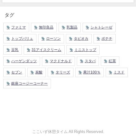
タグ
ファミマ
無印良品
乳製品
シャトレーゼ
トップバリュ
ローソン
タピオカ
ポテチ
豆乳
31アイスクリーム
ミニストップ
ハーゲンダッツ
マクドナルド
スタバ
紅茶
セブン
炭酸
タリーズ
果汁100％
ミスド
銀座コージーコーナー
ここいず休憩タイム All Rights Reserved.