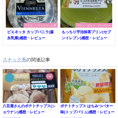
アイス・ソフトクリーム系
プリン・ゼリー・ヨーグルト
ビエネッタ カップバニラ(森
もっちり宇治抹茶プリン(セブ
永乳業)感想・レビュー
ンイレブン)感想・レビュー
スナック系
の関連記事
八百屋さんのポテトチップス(シ
ポテトチップス はちみつバター
ョウナン)感想・レビュー
味(トップバリュ)感想・レビュー