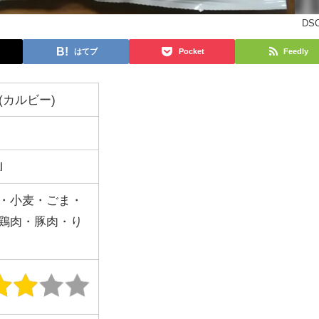
DSC
はてブ
Pocket
Feedly
ee(カルビー)
l
・小麦・ごま・
鶏肉・豚肉・り