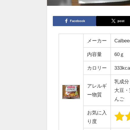
Facebook
post
メーカー
Calb
内容量
60ｇ
カロリー
333kca
乳成分
アレルギ
大豆・
ー物質
んご
お気に入
り度