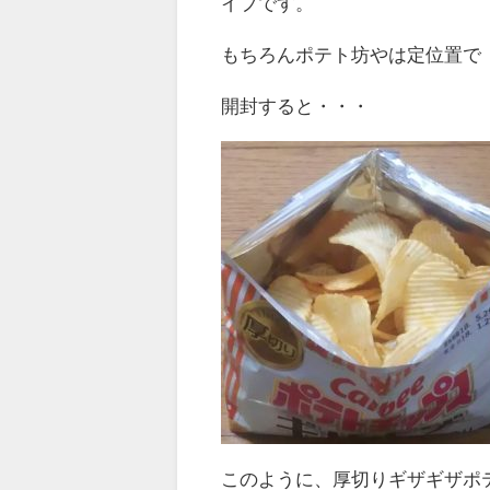
イプです。
もちろんポテト坊やは定位置で
開封すると・・・
このように、厚切りギザギザポ