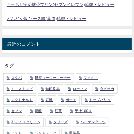
もっちり宇治抹茶プリン(セブンイレブン)感想・レビュー
どんどん焼 ソース味(菓道)感想・レビュー
最近のコメント
タグ
スタバ
銀座コージーコーナー
ファミマ
ミニストップ
無印良品
ローソン
タピオカ
マクドナルド
豆乳
ポテチ
トップバリュ
セブン
炭酸
紅茶
果汁100％
31アイスクリーム
タリーズ
ハーゲンダッツ
ミスド
シャトレーゼ
乳製品