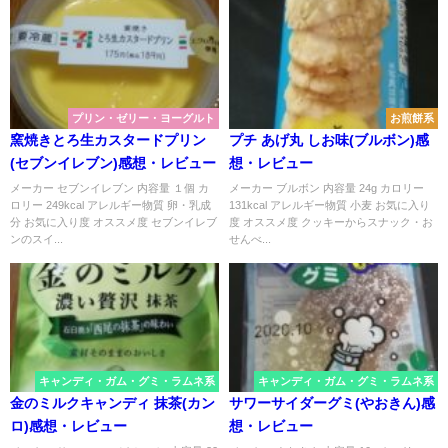
プリン・ゼリー・ヨーグルト
お煎餅系
窯焼きとろ生カスタードプリン
プチ あげ丸 しお味(ブルボン)感
(セブンイレブン)感想・レビュー
想・レビュー
メーカー セブンイレブン 内容量 １個 カ
メーカー ブルボン 内容量 24g カロリー
ロリー 249kcal アレルギー物質 卵・乳成
131kcal アレルギー物質 小麦 お気に入り
分 お気に入り度 オススメ度 セブンイレブ
度 オススメ度 クッキーからスナック・お
ンのスイ...
せんべ...
キャンディ・ガム・グミ・ラムネ系
キャンディ・ガム・グミ・ラムネ系
金のミルクキャンディ 抹茶(カン
サワーサイダーグミ(やおきん)感
ロ)感想・レビュー
想・レビュー