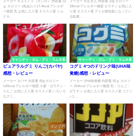
メーカー Ｋａｎｒｏ（カンロ） 内容量 32
メーカー やおきん 内容量 10g カロリー
ｇ カロリー 1粒あたり17.4kcal アレルギ
39kcal アレルギー物質 ゼラチン お気に入
ー物質 乳 お気に入り度 オススメ度 ミル
り度 オススメ度 グミが個包装になってい
クキ...
る駄菓...
キャンディ・ガム・グミ・ラムネ系
キャンディ・ガム・グミ・ラムネ系
ピュアラルグミ りんご(カバヤ)
コグミ 4つのドリンク味(UHA味
感想・レビュー
覚糖)感想・レビュー
メーカー カバヤ 内容量 45g カロリー
メーカー UHA味覚糖 内容量 85ｇ カロリ
145kcal アレルギー物質 小麦・ゼラチン・
ー 264kcal アレルギー物質 乳・りんご・
りんご お気に入り度 オススメ度 いろいろ
ゼラチン お気に入り度 オススメ度 コグミ
なグミ...
♪コ...