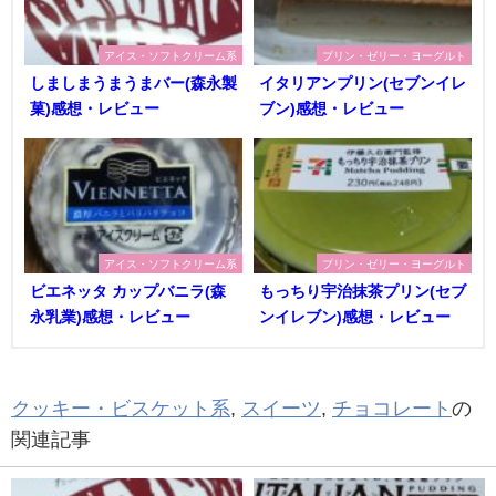
アイス・ソフトクリーム系
プリン・ゼリー・ヨーグルト
しましまうまうまバー(森永製
イタリアンプリン(セブンイレ
菓)感想・レビュー
ブン)感想・レビュー
アイス・ソフトクリーム系
プリン・ゼリー・ヨーグルト
ビエネッタ カップバニラ(森
もっちり宇治抹茶プリン(セブ
永乳業)感想・レビュー
ンイレブン)感想・レビュー
クッキー・ビスケット系
,
スイーツ
,
チョコレート
の
関連記事