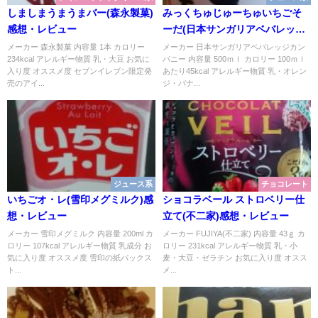
しましまうまうまバー(森永製菓)
みっくちゅじゅーちゅいちごそ
感想・レビュー
ーだ(日本サンガリアベバレッジ
カンパニー)感想・レビュー
メーカー 森永製菓 内容量 1本 カロリー
メーカー 日本サンガリアベバレッジカン
234kcal アレルギー物質 乳・大豆 お気に
パニー 内容量 500ｍｌ カロリー 100ｍｌ
入り度 オススメ度 セブンイレブン限定発
あたり45kcal アレルギー物質 乳・オレン
売のアイ...
ジ・バナ...
ジュース系
チョコレート
いちごオ・レ(雪印メグミルク)感
ショコラベール ストロベリー仕
想・レビュー
立て(不二家)感想・レビュー
メーカー 雪印メグミルク 内容量 200ml カ
メーカー FUJIYA(不二家) 内容量 43ｇ カ
ロリー 107kcal アレルギー物質 乳成分 お
ロリー 231kcal アレルギー物質 乳・小
気に入り度 オススメ度 雪印の紙パックス
麦・大豆・ゼラチン お気に入り度 オスス
ト...
メ...