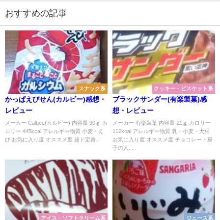
おすすめの記事
スナック系
クッキー・ビスケット系
かっぱえびせん(カルビー)感想・
ブラックサンダー(有楽製菓)感
レビュー
想・レビュー
メーカー Calbee(カルビー) 内容量 90ｇ カ
メーカー 有楽製菓 内容量 21ｇ カロリー
ロリー 445kcal アレルギー物質 小麦・え
112kcal アレルギー物質 乳・小麦・大豆
び お気に入り度 オススメ度 超ド定番...
お気に入り度 オススメ度 チョコレート菓
子の人...
アイス・ソフトクリーム系
ジュース系