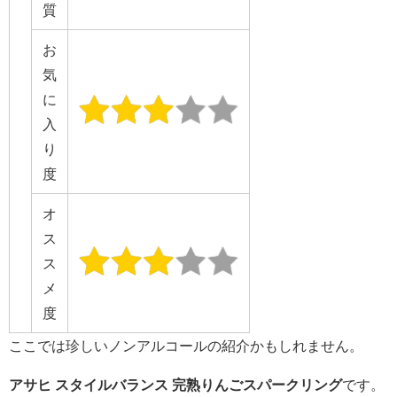
質
お
気
に
入
り
度
オ
ス
ス
メ
度
ここでは珍しいノンアルコールの紹介かもしれません。
アサヒ スタイルバランス 完熟りんごスパークリング
です。