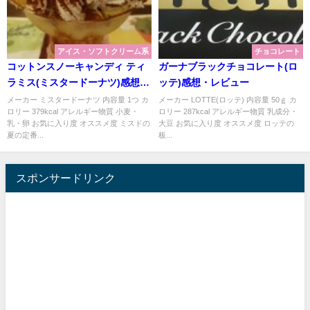
アイス・ソフトクリーム系
チョコレート
コットンスノーキャンディ ティ
ガーナブラックチョコレート(ロ
ラミス(ミスタードーナツ)感想・
ッテ)感想・レビュー
レビュー
メーカー ミスタードーナツ 内容量 1つ カ
メーカー LOTTE(ロッテ) 内容量 50ｇ カ
ロリー 379kcal アレルギー物質 小麦・
ロリー 287kcal アレルギー物質 乳成分・
乳・卵 お気に入り度 オススメ度 ミスドの
大豆 お気に入り度 オススメ度 ロッテの
夏の定番...
板...
スポンサードリンク