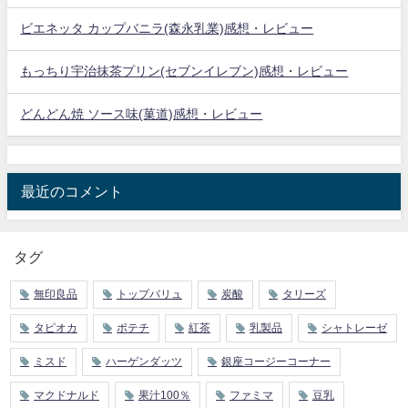
ビエネッタ カップバニラ(森永乳業)感想・レビュー
もっちり宇治抹茶プリン(セブンイレブン)感想・レビュー
どんどん焼 ソース味(菓道)感想・レビュー
最近のコメント
タグ
無印良品
トップバリュ
炭酸
タリーズ
タピオカ
ポテチ
紅茶
乳製品
シャトレーゼ
ミスド
ハーゲンダッツ
銀座コージーコーナー
マクドナルド
果汁100％
ファミマ
豆乳