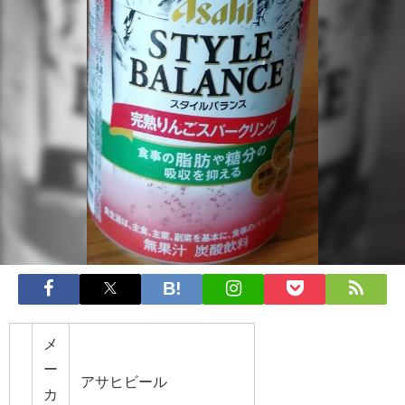
メ
ー
アサヒビール
カ