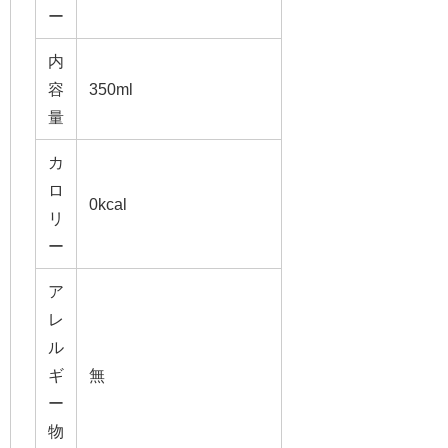
ー
内
容
350ml
量
カ
ロ
0kcal
リ
ー
ア
レ
ル
ギ
無
ー
物